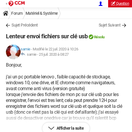
Question
Forum
Matériel & Système
Sujet Précédent
Sujet Suivant
Lenteur envoi fichiers sur clé usb
Résolu
samie
-
Modifié le 22 juil. 2020 à 10:26
samie -
25 juil. 2020 à 08:27
Bonjour,
j'ai un pc portable lenovo , faible capacité de stockage,
windows 10, one drive, et IE chrome comme navigateurs,
avast comme anti virus (version gratuite)
lorsque j'envoie des fichiers de mon pc sur clé usb pour les
enregistrer, l'envoi est tres lent; cela peut prendre 12H pour
enregistrer des fichiers word sur clé usb et quelque soit la clé
usb (donc ce n'est pas la clé qui est defaillante); j'ai essayé
aussi de desactiver onedrive car je trouve qu'il ralentit bcp
mon pc et les enregistrements ou telechargements ...rien ne
Afficher la suite
change