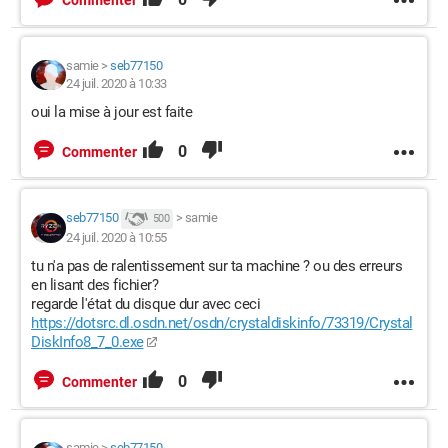
Commenter
samie
>
seb77150
24 juil. 2020 à 10:33
oui la mise à jour est faite
0
Commenter
seb77150
>
samie
500
24 juil. 2020 à 10:55
tu n'a pas de ralentissement sur ta machine ? ou des erreurs
en lisant des fichier?
regarde l'état du disque dur avec ceci
https://dotsrc.dl.osdn.net/osdn/crystaldiskinfo/73319/Crystal
DiskInfo8_7_0.exe
0
Commenter
samie
>
seb77150