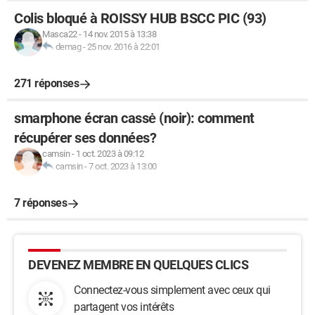
Colis bloqué à ROISSY HUB BSCC PIC (93)
Masca22
-
14 nov. 2015 à 13:38
demag
-
25 nov. 2016 à 22:01
271 réponses
smarphone écran cassė (noir): comment
récupérer ses données?
camsin
-
1 oct. 2023 à 09:12
camsin
-
7 oct. 2023 à 13:00
7 réponses
DEVENEZ MEMBRE EN QUELQUES CLICS
Connectez-vous simplement avec ceux qui
partagent vos intérêts