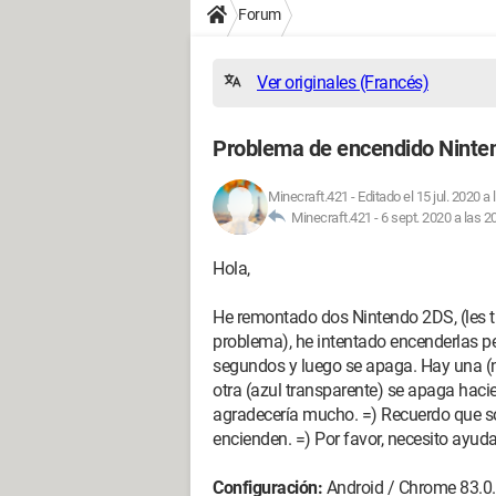
Forum
Ver originales (Francés)
Problema de encendido Ninte
Minecraft.421
-
Editado el 15 jul. 2020 a
Minecraft.421 -
6 sept. 2020 a las 2
Hola,
He remontado dos Nintendo 2DS, (les tr
problema), he intentado encenderlas p
segundos y luego se apaga. Hay una (n
otra (azul transparente) se apaga hacie
agradecería mucho. =) Recuerdo que s
encienden. =) Por favor, necesito ayuda
Configuración:
Android / Chrome 83.0