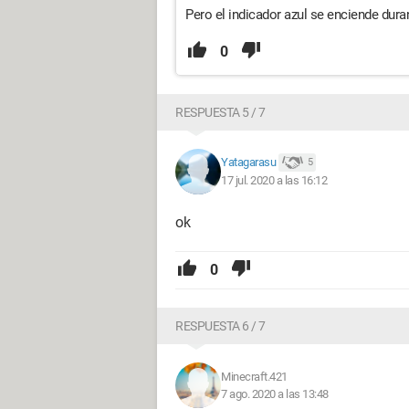
Pero el indicador azul se enciende dur
0
RESPUESTA 5 / 7
Yatagarasu
5
17 jul. 2020 a las 16:12
ok
0
RESPUESTA 6 / 7
Minecraft.421
7 ago. 2020 a las 13:48