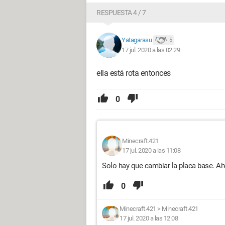
RESPUESTA 4 / 7
Yatagarasu
5
17 jul. 2020 a las 02:29
ella está rota entonces
0
Minecraft.421
17 jul. 2020 a las 11:08
Solo hay que cambiar la placa base. Aho
0
Minecraft.421
>
Minecraft.421
17 jul. 2020 a las 12:08