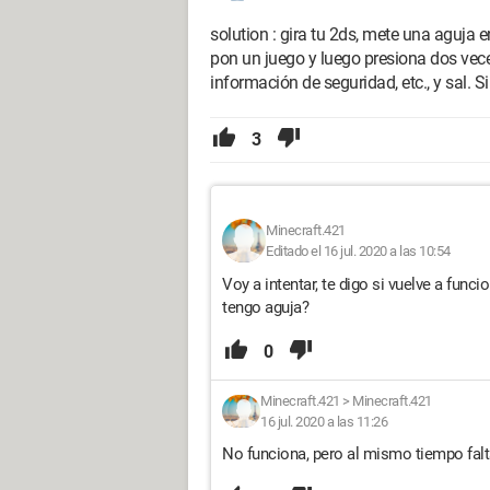
solution : gira tu 2ds, mete una aguja en
pon un juego y luego presiona dos veces 
información de seguridad, etc., y sal. 
3
Minecraft.421
Editado el 16 jul. 2020 a las 10:54
Voy a intentar, te digo si vuelve a func
tengo aguja?
0
Minecraft.421
>
Minecraft.421
16 jul. 2020 a las 11:26
No funciona, pero al mismo tiempo fal