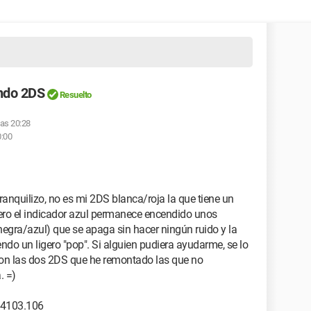
ndo 2DS
Resuelto
 las 20:28
0:00
anquilizo, no es mi 2DS blanca/roja la que tiene un
ero el indicador azul permanece encendido unos
egra/azul) que se apaga sin hacer ningún ruido y la
ndo un ligero "pop". Si alguien pudiera ayudarme, se lo
on las dos 2DS que he remontado las que no
. =)
.4103.106