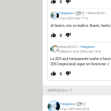
0
Yatagarasu
>
Minecraft.421
5
16 jul. 2020 a las 17:12
ah bueno, eso se explica. Bueno, hasta 
0
Minecraft.421
>
Yatagarasu
Editado el 16 jul. 2020 a las 18:24
La 2DS azul transparente vuelve a funci
2DS (negra/azul) sigue sin funcionar :/
0
RESPUESTA 2 / 7
Yatagarasu
5
15 jul. 2020 a las 23:24