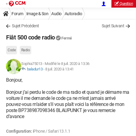
Question
Forum
Image & Son
Audio
Autoradio
Sujet Précédent
Sujet Suivant
Fiât 500 code radio
Fermé
Code
Radio
Sophia75013
-
Modifié le 8 juil. 2020 à 13:36
baladur13
-
8 juil. 2020 à 13:41
Bonjour,
Bonjour j’ai perdu le code de ma radio et quand je démarre ma
voiture il me demande le code ça ne m’est jamais arrivé
pouvez-vous m’aider s’il vous plaît voici la référence de mon
poste BP738987098346 BLAUPUNKT je vous remercie
d’avance
Configuration:
iPhone / Safari 13.1.1