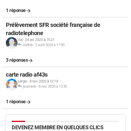
1 réponse
Prélèvement SFR société française de
radiotelephone
Val
-
24 avr. 2020 à 15:21
Kathia
-
2 août 2024 à 17:50
3 réponses
carte radio af43s
sergio
-
8 nov. 2020 à 12:18
jeannets
-
8 nov. 2020 à 12:42
1 réponse
DEVENEZ MEMBRE EN QUELQUES CLICS