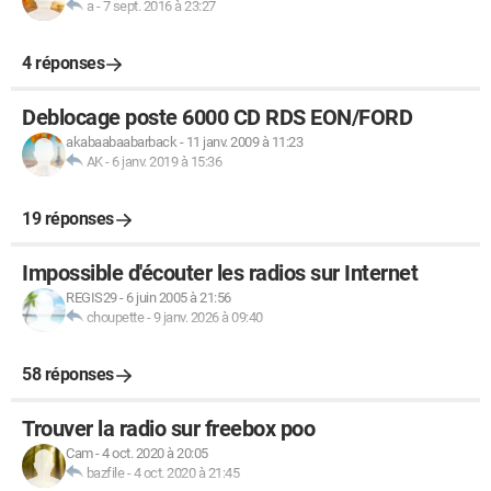
a
-
7 sept. 2016 à 23:27
4 réponses
Deblocage poste 6000 CD RDS EON/FORD
akabaabaabarback
-
11 janv. 2009 à 11:23
AK
-
6 janv. 2019 à 15:36
19 réponses
Impossible d'écouter les radios sur Internet
REGIS29
-
6 juin 2005 à 21:56
choupette
-
9 janv. 2026 à 09:40
58 réponses
Trouver la radio sur freebox poo
Cam
-
4 oct. 2020 à 20:05
bazfile
-
4 oct. 2020 à 21:45