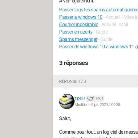
A voir également:
Passer tous les spams automatiquemen
Passer a windows 10
- Accueil - Mise à
Courrier indésirable
- Accueil - Mail
Passer en azerty
- Guide
Spams messenger
- Guide
Passer de windows 10 à windows 11 g
3 réponses
RÉPONSE 1 / 3
zipe31
6 501
Modifié le 5 juil. 2020 à 09:38
Salut,
Comme pour tout, un logiciel de message