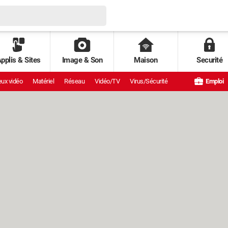
pplis & Sites
Image & Son
Maison
Securité
ux vidéo
Matériel
Réseau
Vidéo/TV
Virus/Sécurité
Emploi