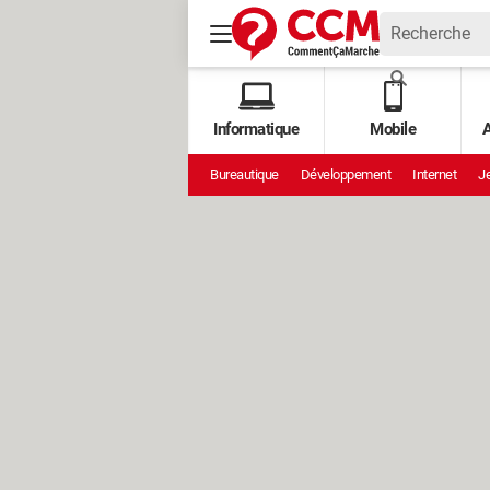
Informatique
Mobile
A
Bureautique
Développement
Internet
Je