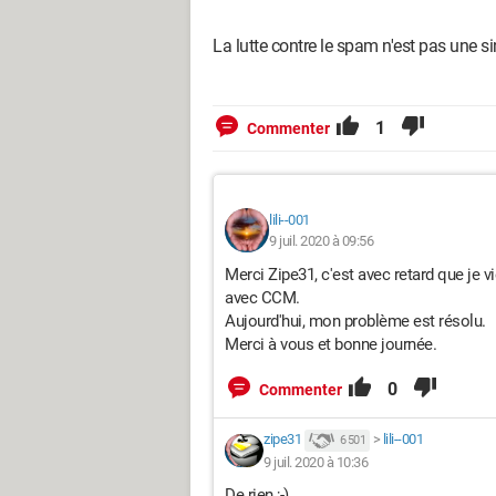
La lutte contre le spam n'est pas une si
1
Commenter
lili--001
9 juil. 2020 à 09:56
Merci Zipe31, c'est avec retard que je v
avec CCM.
Aujourd'hui, mon problème est résolu.
Merci à vous et bonne journée.
0
Commenter
zipe31
>
lili--001
6 501
9 juil. 2020 à 10:36
De rien ;-)