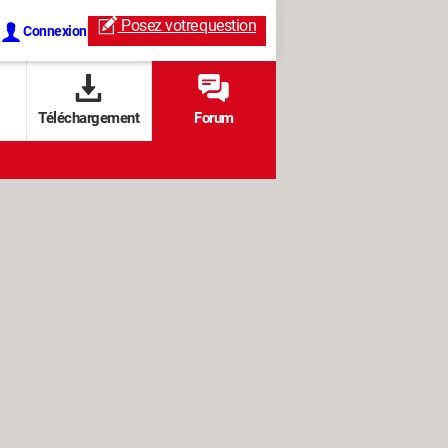
Posez votre
question
Connexion
Téléchargement
Forum