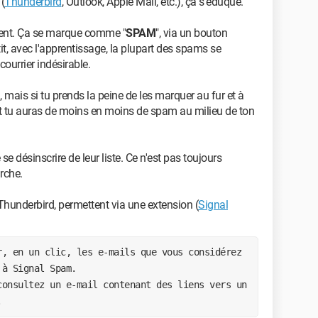
(
Thunderbird
, Outlook, Apple Mail, etc.), ça s'éduque.
ent. Ça se marque comme "
SPAM
", via un bouton
tit, avec l'apprentissage, la plupart des spams se
ourrier indésirable.
 mais si tu prends la peine de les marquer au fur et à
et tu auras de moins en moins de spam au milieu de ton
se désinscrire de leur liste. Ce n'est pas toujours
rche.
hunderbird, permettent via une extension (
Signal
, en un clic, les e-mails que vous considérez 
 à Signal Spam.
onsultez un e-mail contenant des liens vers un 
.