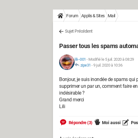
Forum
Applis & Sites
Mail
Sujet Précédent
Passer tous les spams automa
lili--001
-
Modifié le 5 juil. 2020 à 08:29
zipe31
-
9 juil. 2020 à 10:36
Bonjour, je suis inondée de spams qui 
supprimer un par un, comment faire en 
indésirable ?
Grand merci
Lili
Répondre (3)
Moi aussi
Pose