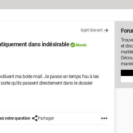
Foru
Sujet Suivant
Trouve
tiquement dans indésirable
Résolu
et dis
matiè
Décou
manièr
polluent ma boite mail. Je passe un temps fou à les
sorte qu'ils passent directement dans le dossier
z votre question
Partager