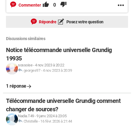
0
Commenter
Répondre
Posez votre question
Discussions similaires
Notice télécommande universelle Grundig
19935
sossoise
-
4 nov. 2023 à 20:22
georges97
-
4 nov. 2023 à 20:39
1 réponse
Télécommande universelle Grundig comment
changer de sources?
Nadia.T49
-
9 janv. 2024 à 23:05
Christelle
-
16 févr. 2026 à 21:44