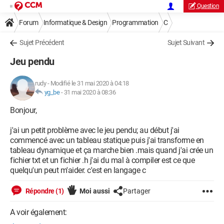
Question
Forum
Informatique & Design
Programmation
C
Sujet Précédent
Sujet Suivant
Jeu pendu
rudy
-
Modifié le 31 mai 2020 à 04:18
yg_be
-
31 mai 2020 à 08:36
Bonjour,
j'ai un petit problème avec le jeu pendu; au début j'ai
commencé avec un tableau statique puis j'ai transforme en
tableau dynamique et ça marche bien .mais quand j'ai crée un
fichier txt et un fichier .h j'ai du mal à compiler est ce que
quelqu'un peut m'aider. c'est en langage c
Répondre (1)
Moi aussi
Partager
A voir également: