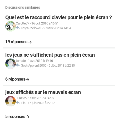
Discussions similaires
Quel est le raccourci clavier pour le plein écran ?
Carotte77
-
16 oct. 2010 à 16:51
KhyraRockwell
-
9 mars 2020 à 14:04
19 réponses
les jeux ne s'affichent pas en plein écran
tomate
-
1 avr. 2012 à 19:16
GeekApprenti2000
-
5 déc. 2018 à 22:30
6 réponses
jeux affichés sur le mauvais ecran
Julie22
-
1 févr. 2017 à 06:39
Elia
-
15 juin 2023 à 22:17
5 réponses