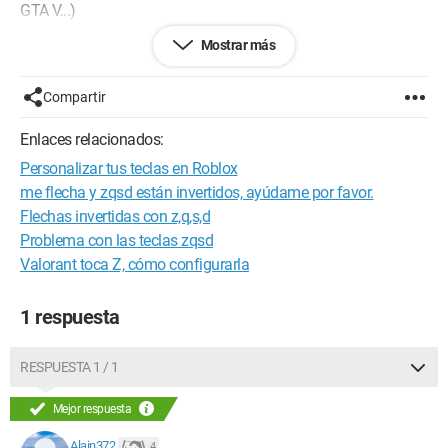
GTA V...)
Mostrar más
¿Qué puedo hacer?
Gracias por tus respuestas.
Compartir
Saludos, Alain
Enlaces relacionados:
Personalizar tus teclas en Roblox
me flecha y zqsd están invertidos, ayúdame por favor.
Flechas invertidas con z,q,s,d
Problema con las teclas zqsd
Valorant toca Z, cómo configurarla
1 respuesta
RESPUESTA 1 / 1
Mejor respuesta
Alain372
4