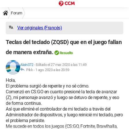
Forum
Ver originales (Francés)
Teclas del teclado (ZQSD) que en el juego fallan
de manera extraña.
Resuelto
Alain372
-
Editado el 27 mar. 2020 a las 11:49
Pikk -
1 ago. 2023 a las 20:59
Hola,
El problema surgió de repente y no sé cómo.
Comenzó en CS:GO en cuanto presioné la tecla de avanzar
(Z), mi personaje avanzó y luego se detuvo de repente, y eso
de forma continua.
Así que eliminé el controlador de mi teclado a través del
Administrador de dispositivos, y luego reinicié mi teclado, pero
el problema persiste.
Me sucede en todos los juegos (CS:GO, Fortnite, Brawlhalla,