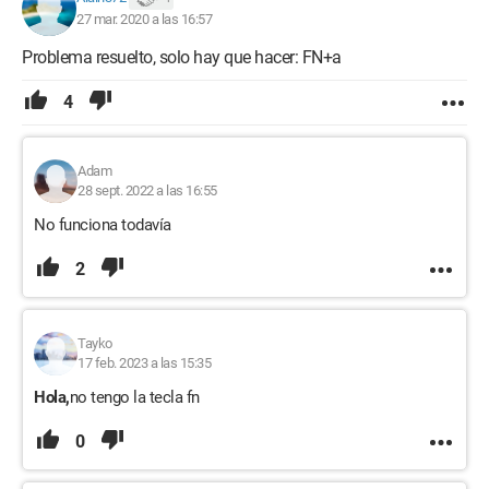
27 mar. 2020 a las 16:57
Problema resuelto, solo hay que hacer: FN+a
4
Adam
28 sept. 2022 a las 16:55
No funciona todavía
2
Tayko
17 feb. 2023 a las 15:35
Hola,
no tengo la tecla fn
0