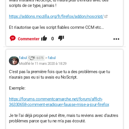
Mais installes NoScript, tu n'aura plus d'ennuis avec des
scripts de ce type, jamais !
https://addons.mozilla.org/fr/firefox/addon/noscript/
Et n'autorise que les script fiables comme CCM etc...
0
Commenter
fabul
>
fabul
6 075
Modifié le 11 mars 2020 à 18:29
C'est pas la première fois que tu a des problèmes que tu
n'aurais pas eu si tu avais eu NoScript.
Exemple:
https://forums.commentcamarche.net/forum/affich-
36330658-comment-eradiquer-fausse-mise-a-jour-firefox
Je te l'ai déjà proposé peut être, mais tu reviens avec d'autres
problèmes parce que tu ne m'a pas écouté.