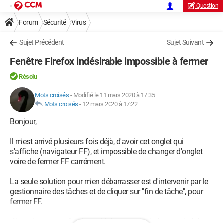
Question
Forum
Sécurité
Virus
Sujet Précédent
Sujet Suivant
Fenêtre Firefox indésirable impossible à fermer
Résolu
Mots croisés
-
Modifié le 11 mars 2020 à 17:35
Mots croisés
-
12 mars 2020 à 17:22
Bonjour,
Il m'est arrivé plusieurs fois déjà, d'avoir cet onglet qui
s'affiche (navigateur FF), et impossible de changer d'onglet
voire de fermer FF carrément.
La seule solution pour m'en débarrasser est d'intervenir par le
gestionnaire des tâches et de cliquer sur "fin de tâche", pour
fermer FF.
J'imagine ne pas être le seul à être enquiquiné ou avoir été