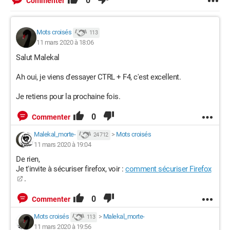
0
Commenter
Mots croisés
113
11 mars 2020 à 18:06
Salut Malekal
Ah oui, je viens d'essayer CTRL + F4, c'est excellent.
Je retiens pour la prochaine fois.
0
Commenter
Malekal_morte-
>
Mots croisés
24 712
11 mars 2020 à 19:04
De rien,
Je t'invite à sécuriser firefox, voir :
comment sécuriser Firefox
.
0
Commenter
Mots croisés
>
Malekal_morte-
113
11 mars 2020 à 19:56