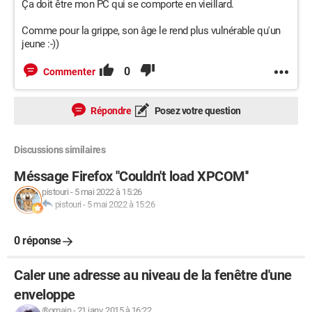
Ça doit être mon PC qui se comporte en vieillard.
Comme pour la grippe, son âge le rend plus vulnérable qu'un
jeune :-))
0
Commenter
Répondre
Posez votre question
Discussions similaires
Méssage Firefox ''Couldn't load XPCOM''
pistouri
-
5 mai 2022 à 15:26
pistouri
-
5 mai 2022 à 15:26
0 réponse
Caler une adresse au niveau de la fenêtre d'une
enveloppe
®omain
-
21 janv. 2015 à 16:22