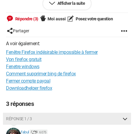
Afficher la suite
enquiquiné par cette fenêtre.
Si quelqu'un peut m'en dire plus.
Répondre (3)
Moi aussi
Posez votre question
Merci
Partager
https://www.cjoint.com/c/JClqCADpD2w
A voir également:
Fenêtre Firefox indésirable impossible à fermer
Configuration:
Windows / Firefox 73.0
Vpn firefox gratuit
Fenetre windows
Comment supprimer bing de firefox
--
Fermer compte paypal
Sans les Helpers notre errance informatique serait sans fin - M
ots croisés
Downloadhelper firefox
3 réponses
RÉPONSE 1 / 3
fabul
6 075