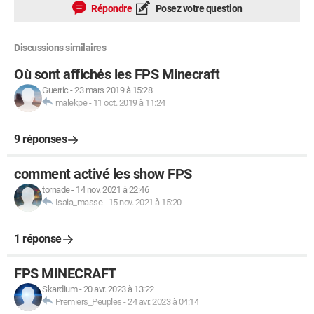
Répondre
Posez votre question
Discussions similaires
Où sont affichés les FPS Minecraft
Guerric
-
23 mars 2019 à 15:28
malekpe
-
11 oct. 2019 à 11:24
9 réponses
comment activé les show FPS
tornade
-
14 nov. 2021 à 22:46
Isaia_masse
-
15 nov. 2021 à 15:20
1 réponse
FPS MINECRAFT
Skardium
-
20 avr. 2023 à 13:22
Premiers_Peuples
-
24 avr. 2023 à 04:14