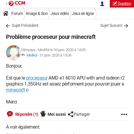
Question
Forum
Image & Son
Jeux vidéo
Jeux en ligne
Sujet Précédent
Sujet Suivant
Problème proceseur pour minecraft
Slimyaya
-
Modifié le 30 janv. 2020 à 14:05
Molikd
-
31 janv. 2020 à 15:06
Bonjour,
Est que le
processeur
AMD e1 6010 APU with amd radeon r2
graphics 1.35GHz est assez pérforment pour pouvoir jouer a
minecraft
c
Merci
Répondre (1)
Moi aussi
Partager
A voir également: