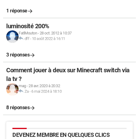
1 réponse
luminosité 200%
FatlMouton
-
28 oct. 2012 à 10:37
dff
-
10 août 2022 à 16:11
3 réponses
Comment jouer à deux sur Minecraft switch via
la tv ?
mag
-
28 avr. 2020 à 20:32
Za
-
6 mai 2024 à 18:10
8 réponses
DEVENEZ MEMBRE EN QUELQUES CLICS