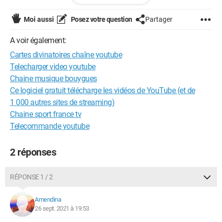
Il est impossible d'obtenir une réponse à cette question via
youtube !
Moi aussi
Posez votre question
Partager
Merci par avance !
A voir également:
Cartes divinatoires chaîne youtube
Telecharger video youtube
Chaine musique bouygues
Ce logiciel gratuit télécharge les vidéos de YouTube (et de
1 000 autres sites de streaming)
Chaine sport france tv
Telecommande youtube
2 réponses
RÉPONSE 1 / 2
Amendina
26 sept. 2021 à 19:53