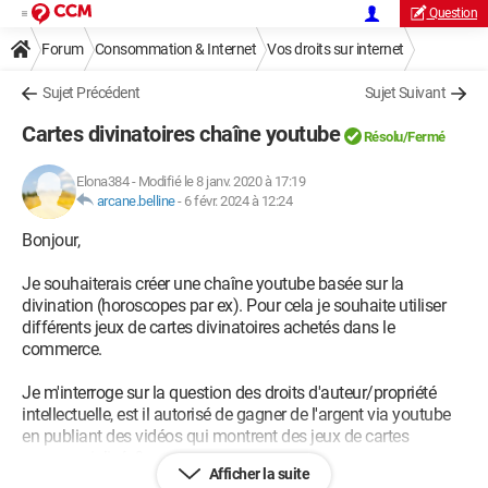
Question
Forum
Consommation & Internet
Vos droits sur internet
Sujet Précédent
Sujet Suivant
Cartes divinatoires chaîne youtube
Résolu/Fermé
Elona384
-
Modifié le 8 janv. 2020 à 17:19
arcane.belline
-
6 févr. 2024 à 12:24
Bonjour,
Je souhaiterais créer une chaîne youtube basée sur la
divination (horoscopes par ex). Pour cela je souhaite utiliser
différents jeux de cartes divinatoires achetés dans le
commerce.
Je m'interroge sur la question des droits d'auteur/propriété
intellectuelle, est il autorisé de gagner de l'argent via youtube
en publiant des vidéos qui montrent des jeux de cartes
commercialisés?
Afficher la suite