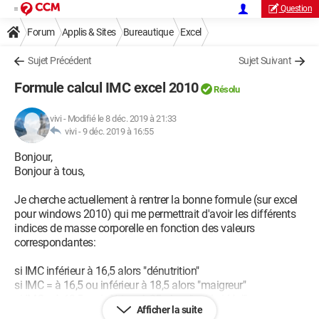
Question
Forum
Applis & Sites
Bureautique
Excel
Sujet Précédent
Sujet Suivant
Formule calcul IMC excel 2010
Résolu
vivi
-
Modifié le 8 déc. 2019 à 21:33
vivi -
9 déc. 2019 à 16:55
Bonjour,
Bonjour à tous,
Je cherche actuellement à rentrer la bonne formule (sur excel
pour windows 2010) qui me permettrait d'avoir les différents
indices de masse corporelle en fonction des valeurs
correspondantes:
si IMC inférieur à 16,5 alors "dénutrition"
si IMC = à 16,5 ou inférieur à 18,5 alors "maigreur"
si IMC = à 18,5 ou inférieur à 25 alors "poids idéal"
Afficher la suite
si IMC = à 25 ou inférieur à 30 alors "surpoids"