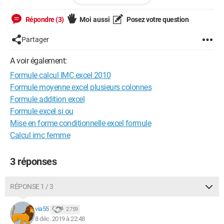
si IMC supérieur à 30 alors "obésité"
Répondre (3)
Moi aussi
Posez votre question
IMC étant en cellule C2
Partager
Malgré plusieurs tentatives avec différentes fonctions (SI,
ET,...), je n'arrive pas à retranscrire cette formule...
A voir également:
Formule calcul IMC excel 2010
Si l'un d'entre vous était capable de m'aider, je lui en serait très
reconnaissant, cela me rendrait un fier service !
Formule moyenne excel plusieurs colonnes
Formule addition excel
Merci
Formule excel si ou
Mise en forme conditionnelle excel formule
Calcul imc femme
3 réponses
RÉPONSE 1 / 3
via55
2 759
8 déc. 2019 à 22:48