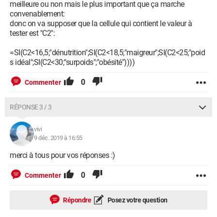
meilleure ou non mais le plus important que ça marche
convenablement:
donc on va supposer que la cellule qui contient le valeur à
tester est "C2":
=SI(C2<16,5;"dénutrition";SI(C2<18,5;"maigreur";SI(C2<25;"poid
s idéal";SI(C2<30;"surpoids";"obésité"))))
0
Commenter
RÉPONSE 3 / 3
vivi
9 déc. 2019 à 16:55
merci à tous pour vos réponses :)
0
Commenter
Répondre
Posez votre question