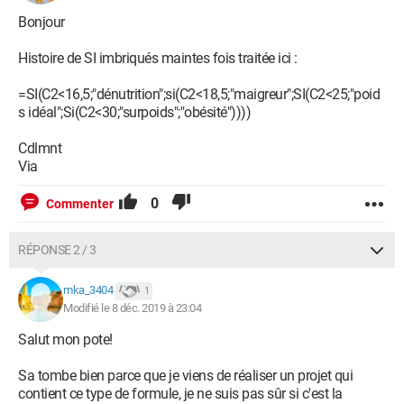
Bonjour
Histoire de SI imbriqués maintes fois traitée ici :
=SI(C2<16,5;"dénutrition";si(C2<18,5;"maigreur";SI(C2<25;"poid
s idéal";Si(C2<30;"surpoids";"obésité"))))
Cdlmnt
Via
0
Commenter
RÉPONSE 2 / 3
mka_3404
1
Modifié le 8 déc. 2019 à 23:04
Salut mon pote!
Sa tombe bien parce que je viens de réaliser un projet qui
contient ce type de formule, je ne suis pas sûr si c'est la