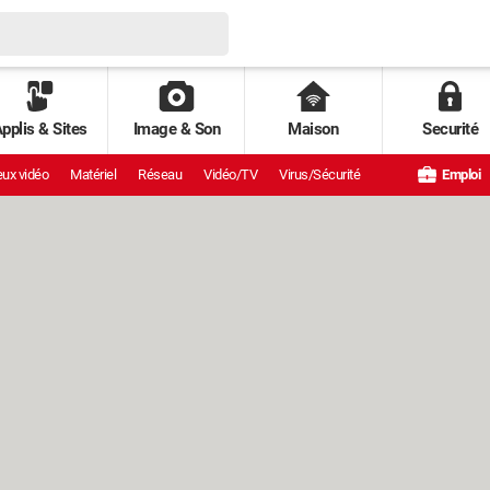
pplis & Sites
Image & Son
Maison
Securité
ux vidéo
Matériel
Réseau
Vidéo/TV
Virus/Sécurité
Emploi