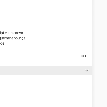
ipt et un canva
iquement pour ça.
age