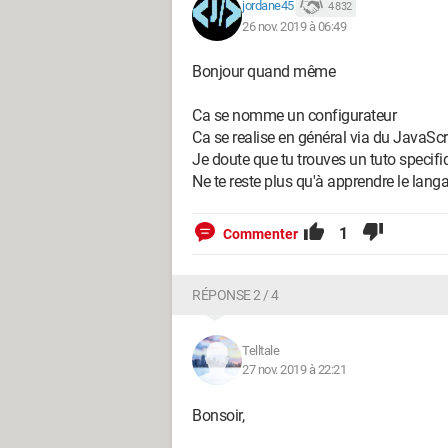
jordane45
4 832
26 nov. 2019 à 06:49
Bonjour quand même
Ca se nomme un configurateur
Ca se realise en général via du JavaScr
Je doute que tu trouves un tuto specif
Ne te reste plus qu'à apprendre le lang
1
Commenter
RÉPONSE 2 / 4
Telltale
27 nov. 2019 à 22:21
Bonsoir,