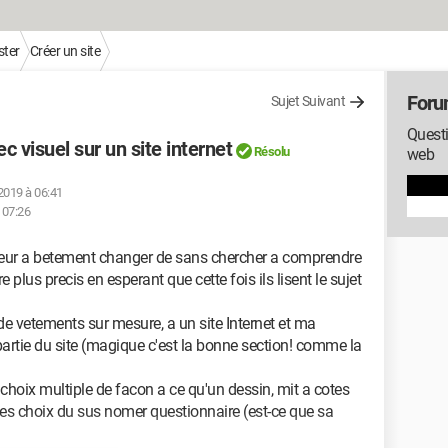
ter
Créer un site
Foru
Sujet Suivant
Questi
c visuel sur un site internet
Résolu
web
 2019 à 06:41
 07:26
eur a betement changer de sans chercher a comprendre
 plus precis en esperant que cette fois ils lisent le sujet
vetements sur mesure, a un site Internet et ma
artie du site (magique c'est la bonne section! comme la
 choix multiple de facon a ce qu'un dessin, mit a cotes
es choix du sus nomer questionnaire (est-ce que sa