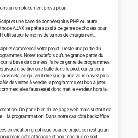
u dans un emplacement prévu pour.
aScript et une base de données(plus PHP ou autre
éthode AJAX se prête aussi à ce genre de choses pour
t l'utilisateur le moins de temps de chargement.
pt et commencé votre projet il reste une partie du
programmes. Notez toutefois qu'une grande partie du
our la base de données, faire ce genre de programmes
ivaut à se tirer une balle dans le pied: car ça serra
sans cela, ce qui veut dire que quand vous n'avez plus
dèle de vestes à vendre le programme est bon à jeter,
 commerciales fausses(et donc met le vendeur hors la
ammation. On parle bien d'une page web mais surtout de
rière = la programmation. Dans notre cas côté backoffice
s en création graphique pour ce projet, ce n'est qu'un
hoix mais côté affichage et pour pas que ce soit