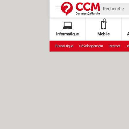
Informatique
Mobile
A
Bureautique
Développement
Internet
Je