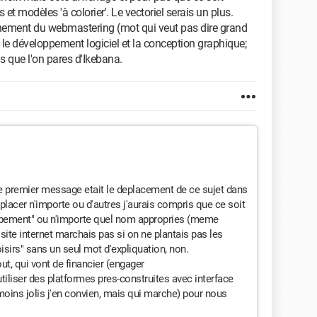
t modèles 'à colorier'. Le vectoriel serais un plus.
ement du webmastering (mot qui veut pas dire grand
s le développement logiciel et la conception graphique;
s que l'on pares d'Ikebana.
le premier message etait le deplacement de ce sujet dans
deplacer n'importe ou d'autres j'aurais compris que ce soit
ppement" ou n'importe quel nom appropries (meme
 site internet marchais pas si on ne plantais pas les
sirs" sans un seul mot d'expliquation, non.
out, qui vont de financier (engager
iliser des platformes pres-construites avec interface
 moins jolis j'en convien, mais qui marche) pour nous