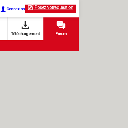
Posez votre
question
Connexion
Téléchargement
Forum