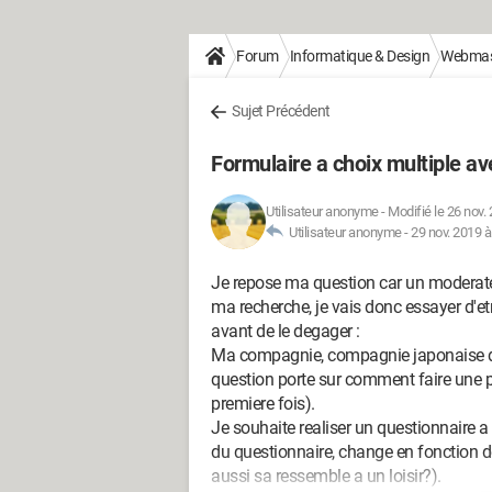
Forum
Informatique & Design
Webmas
Sujet Précédent
Formulaire a choix multiple ave
Utilisateur anonyme
-
Modifié le 26 nov.
Utilisateur anonyme -
29 nov. 2019 à
Je repose ma question car un moderat
ma recherche, je vais donc essayer d'etre
avant de le degager :
Ma compagnie, compagnie japonaise de 
question porte sur comment faire une p
premiere fois).
Je souhaite realiser un questionnaire a
du questionnaire, change en fonction d
aussi sa ressemble a un loisir?).