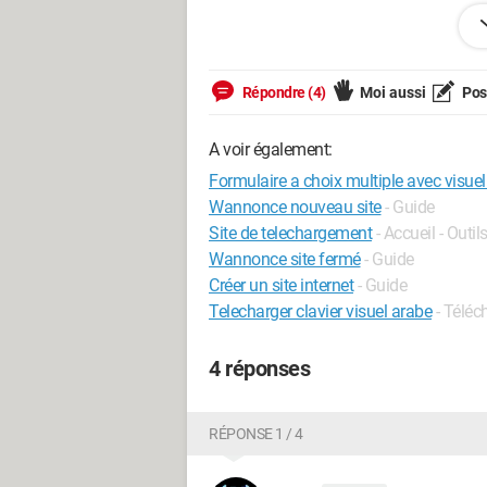
Exemple simple: photo de veste de cost
"couleure bleue" dans un menu defilant
Répondre (4)
Moi aussi
Pose
Je cherche des tutoriaux pour faire cel
A voir également:
Si les modo avaient l'extreme amabilite
de moderer et deplacer un sujet qui pos
Formulaire a choix multiple avec visuel 
dans la categorie "jardinage" ce serais
Wannonce nouveau site
- Guide
Site de telechargement
- Accueil - Outil
Wannonce site fermé
- Guide
Créer un site internet
- Guide
Telecharger clavier visuel arabe
- Téléc
4 réponses
RÉPONSE 1 / 4