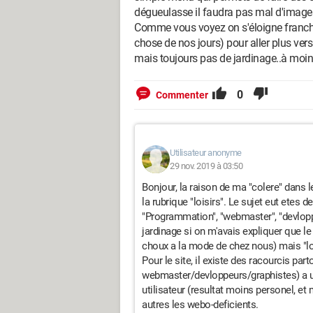
dégueulasse il faudra pas mal d'images e
Comme vous voyez on s'éloigne franch
chose de nos jours) pour aller plus ver
mais toujours pas de jardinage..à moin
0
Commenter
Utilisateur anonyme
29 nov. 2019 à 03:50
Bonjour, la raison de ma "colere" dans 
la rubrique "loisirs". Le sujet eut etes 
"Programmation", "webmaster", "devlo
jardinage si on m'avais expliquer que le
choux a la mode de chez nous) mais "loi
Pour le site, il existe des racourcis part
webmaster/devloppeurs/graphistes) a ut
utilisateur (resultat moins personel, et
autres les webo-deficients.