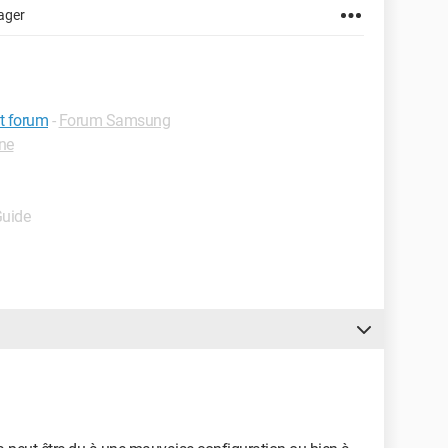
ager
it forum
-
Forum Samsung
ne
Guide