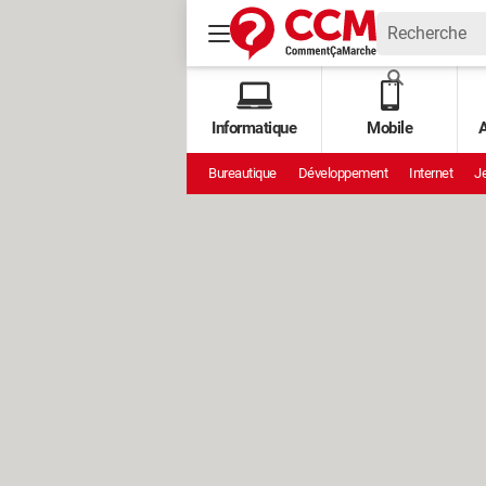
Informatique
Mobile
A
Bureautique
Développement
Internet
Je