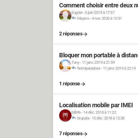
Comment choisir entre deux 
Eugnie
-
6 juin 2019 à 17:57
Mapics
-
4 nov. 2020 à 10:31
2 réponses
Bloquer mon portable à distan
Tony
-
11 janv. 2019 à 21:59
fermiparadoxx
-
11 janv. 2019 à 22:19
1 réponse
Localisation mobile par IMEI
billi96
-
14 déc. 2018 à 11:22
brupala
-
15 déc. 2018 à 12:28
7 réponses