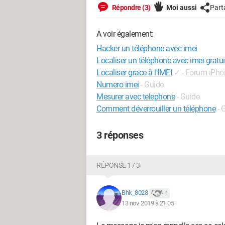
Répondre (3)
Moi aussi
Part
A voir également:
Hacker un téléphone avec imei
Localiser un téléphone avec imei gratu
Localiser grace à l'IMEI
✓
-
Forum iPho
Numero imei
- Guide
Mesurer avec telephone
- Guide
Comment déverrouiller un téléphone
- 
3 réponses
RÉPONSE 1 / 3
Bhk_8028
1
13 nov. 2019 à 21:05