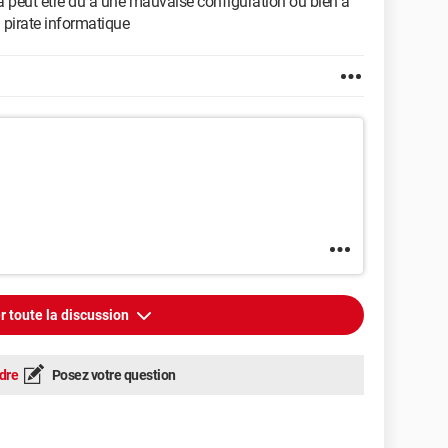
a peut être du à une mauvaise configuration ou bien à
n pirate informatique
r toute la discussion
dre
Posez votre question