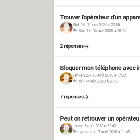
Trouver l'opérateur d'un appare
Stel_18
-
14 nov. 2020 à 22:55
Stel_18
-
15 nov. 2020 à 08:46
2 réponses
Bloquer mon téléphone avec i
yanker225
-
13 août 2018 à 17:32
dd
-
14 déc. 2022 à 23:35
7 réponses
Peut on retrouver un opérateur
Laura
-
6 août 2018 à 22:42
tyranausor
-
7 août 2018 à 11:45