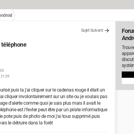
Android
Foru
Sujet Suivant
Andr
 téléphone
Trouve
appare
discut
systèm
:05
 21:39
risé puis la j'ai cliquer sur le cadenas rouge il était un
i cliquer involontairement sur un site ou je voulais pas
age d'alerte comme quoi je sais plus mais il avait le
éphone est i'fevter peut être par un pirate informatique
e pote puis de photo de moi j'ai tous supprimé puis
vais le détruire dans la forêt