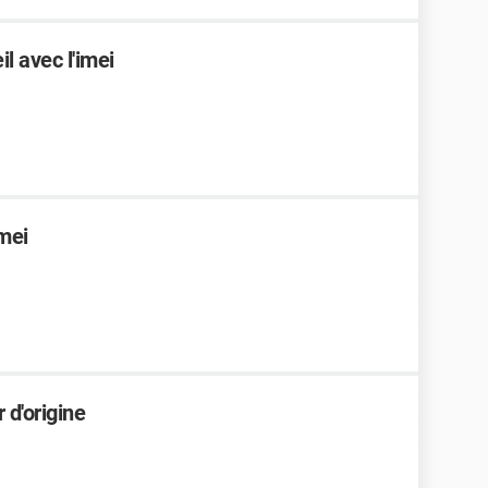
il avec l'imei
mei
 d'origine