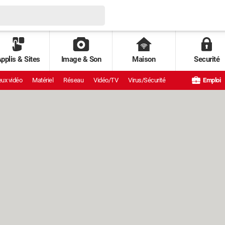
pplis & Sites
Image & Son
Maison
Securité
ux vidéo
Matériel
Réseau
Vidéo/TV
Virus/Sécurité
Emploi