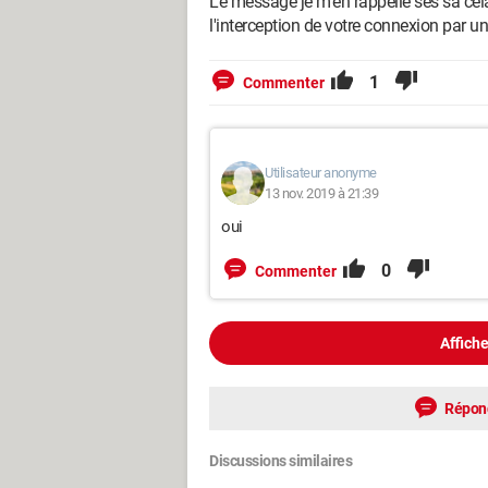
Le message je m'en rappelle ses sa cel
l'interception de votre connexion par u
1
Commenter
Utilisateur anonyme
13 nov. 2019 à 21:39
oui
0
Commenter
Affiche
Répon
Discussions similaires