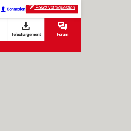
Posez votre
question
Connexion
Téléchargement
Forum