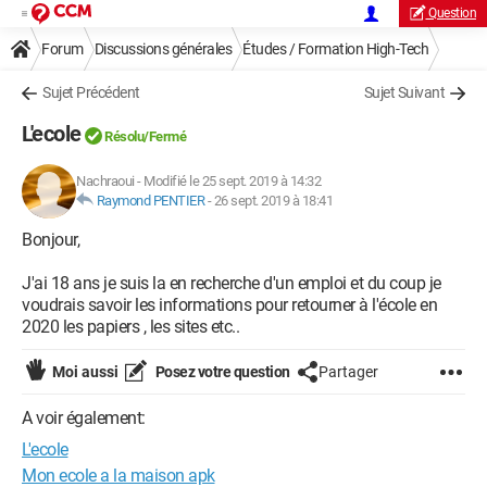
Question
Forum
Discussions générales
Études / Formation High-Tech
Sujet Précédent
Sujet Suivant
L'ecole
Résolu/Fermé
Nachraoui
-
Modifié le 25 sept. 2019 à 14:32
Raymond PENTIER
-
26 sept. 2019 à 18:41
Bonjour,
J'ai 18 ans je suis la en recherche d'un emploi et du coup je
voudrais savoir les informations pour retourner à l'école en
2020 les papiers , les sites etc..
Moi aussi
Posez votre question
Partager
A voir également:
L'ecole
Mon ecole a la maison apk