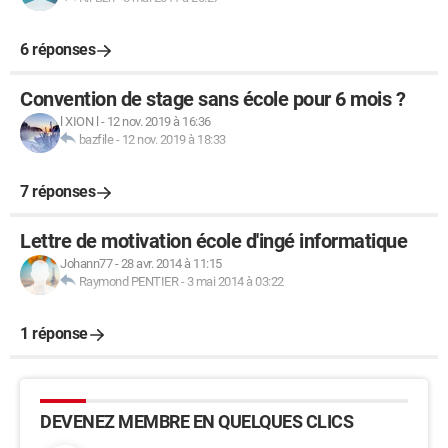
6 réponses
Convention de stage sans école pour 6 mois ?
l XION l
-
12 nov. 2019 à 16:36
bazfile
-
12 nov. 2019 à 18:33
7 réponses
Lettre de motivation école d'ingé informatique
Johann77
-
28 avr. 2014 à 11:15
Raymond PENTIER
-
3 mai 2014 à 03:22
1 réponse
DEVENEZ MEMBRE EN QUELQUES CLICS