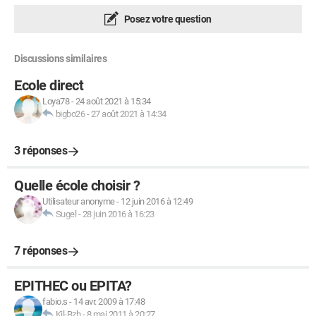
Posez votre question
Discussions similaires
Ecole direct
Loya78
-
24 août 2021 à 15:34
bigbo26
-
27 août 2021 à 14:34
3 réponses
Quelle école choisir ?
Utilisateur anonyme
-
12 juin 2016 à 12:49
Sugel
-
28 juin 2016 à 16:23
7 réponses
EPITHEC ou EPITA?
fabio.s
-
14 avr. 2009 à 17:48
Kil-Bzh
-
8 mai 2011 à 20:27