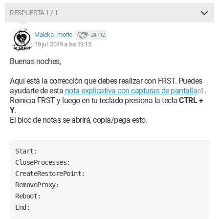
RESPUESTA 1 / 1
Malekal_morte-
24 712
19 jul. 2019 a las 19:15
Buenas noches,
Aquí está la corrección que debes realizar con FRST. Puedes
ayudarte de esta
nota explicativa con capturas de pantalla
.
Reinicia FRST y luego en tu teclado presiona la tecla
CTRL +
Y
.
El bloc de notas se abrirá, copia/pega esto.
Start:
CloseProcesses:
CreateRestorePoint:
RemoveProxy:
Reboot:
End: