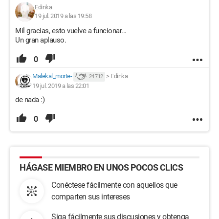
Edinka
19 jul. 2019 a las 19:58
Mil gracias, esto vuelve a funcionar...
Un gran aplauso.
0
Malekal_morte-
>
Edinka
24 712
19 jul. 2019 a las 22:01
de nada :)
0
HÁGASE MIEMBRO EN UNOS POCOS CLICS
Conéctese fácilmente con aquellos que
comparten sus intereses
Siga fácilmente sus discusiones y obtenga