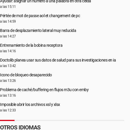
Ayudar: asignar un número a una palabra en otra celda
a las 15:11
Pértée de mot de passe aol et changement de pc
a las 14:59
Barra de desplazamiento lateral muy reducida
a las 14:27
Entrenamiento de la bobina receptora
a las 14:16
Doctolib planea usar sus datos de salud para sus investigaciones en ia
a las 13:42
Icono de bloqueo desaparecido
a las 13:26
Problema de caché/buffering en flujos m3u con emby
a las 13:16
Imposible abrir los archivos xsl y xlsx
a las 12:33
OTROS IDIOMAS