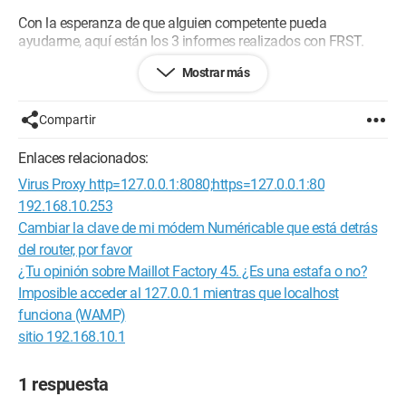
Con la esperanza de que alguien competente pueda
ayudarme, aquí están los 3 informes realizados con FRST.
Mostrar más
Muchas gracias de antemano.
FRST.txt : https://pjjoint.malekal.com/files.php?
Compartir
id=FRST_20190719_q9t6s7b14f14
Enlaces relacionados:
Addition.txt : https://pjjoint.malekal.com/files.php?
Virus Proxy http=127.0.0.1:8080;https=127.0.0.1:80
id=20190719_x8k6c15v6x10
192.168.10.253
Shortcut.txt : https://pjjoint.malekal.com/files.php?
Cambiar la clave de mi módem Numéricable que está detrás
id=20190719_u12u8v8c10h11
del router, por favor
¿Tu opinión sobre Maillot Factory 45. ¿Es una estafa o no?
Imposible acceder al 127.0.0.1 mientras que localhost
funciona (WAMP)
sitio 192.168.10.1
1 respuesta