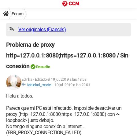
Forum
Ver originales (Francés)
Problema de proxy
http=127.0.0.1:8080;https=127.0.0.1:8080 / Sin
conexión
Resuelto
Edinka
-
Editado el 19 jul. 2019 a las 18:53
Malekal_morte-
-
19 jul. 2019 a las 22:01
Hola a todos,
Parece que mi PC está infectado. Imposible desactivar un
proxy (http=127.0.0.1:8080;https=127.0.0.1:8080) con <-
loopback> justo debajo.
No tengo ninguna conexión a internet...
(ERR_PROXY_CONNECTION_FAILED)