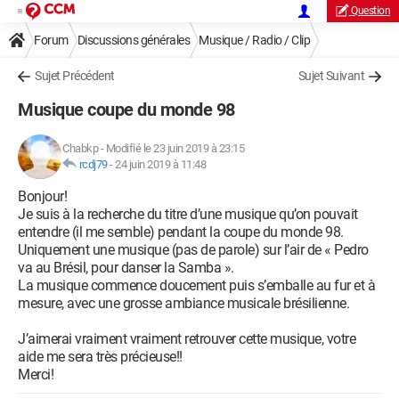
Question
Forum
Discussions générales
Musique / Radio / Clip
Sujet Précédent
Sujet Suivant
Musique coupe du monde 98
Chabkp
-
Modifié le 23 juin 2019 à 23:15
rcdj79
-
24 juin 2019 à 11:48
Bonjour!
Je suis à la recherche du titre d’une musique qu’on pouvait
entendre (il me semble) pendant la coupe du monde 98.
Uniquement une musique (pas de parole) sur l’air de « Pedro
va au Brésil, pour danser la Samba ».
La musique commence doucement puis s’emballe au fur et à
mesure, avec une grosse ambiance musicale brésilienne.
J’aimerai vraiment vraiment retrouver cette musique, votre
aide me sera très précieuse!!
Merci!