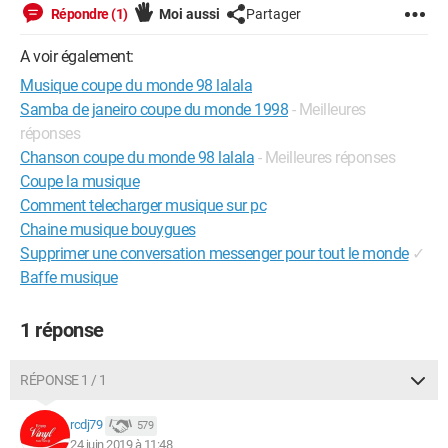
Répondre (1)
Moi aussi
Partager
A voir également:
Musique coupe du monde 98 lalala
Samba de janeiro coupe du monde 1998
- Meilleures
réponses
Chanson coupe du monde 98 lalala
- Meilleures réponses
Coupe la musique
Comment telecharger musique sur pc
Chaine musique bouygues
Supprimer une conversation messenger pour tout le monde
✓
Baffe musique
1 réponse
RÉPONSE 1 / 1
rcdj79
579
24 juin 2019 à 11:48