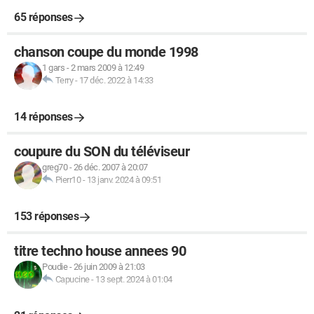
65 réponses
chanson coupe du monde 1998
1 gars
-
2 mars 2009 à 12:49
Terry
-
17 déc. 2022 à 14:33
14 réponses
coupure du SON du téléviseur
greg70
-
26 déc. 2007 à 20:07
Pierr10
-
13 janv. 2024 à 09:51
153 réponses
titre techno house annees 90
Poudie
-
26 juin 2009 à 21:03
Capucine
-
13 sept. 2024 à 01:04