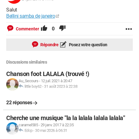
Salut
Bellini samba de janeiro
0
Commenter
Répondre
Posez votre question
Discussions similaires
Chanson foot LALALA (trouvé !)
Au_Secours
-
12 juil. 2021 à 20:47
little boy62
-
31 août 2023 à 22:38
22 réponses
Cherche une musique "la la lalala lalala lalala"
caramel585
-
29 janv. 2017 à 22:35
Edcp
-
30 mai 2026 à 06:31