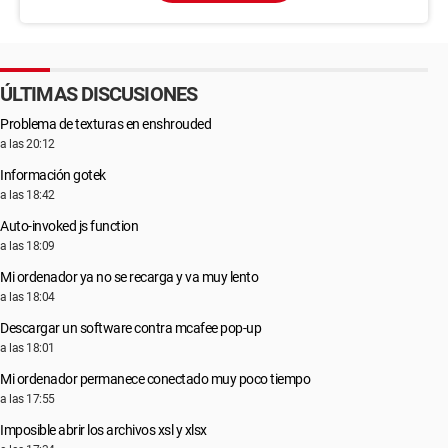
ÚLTIMAS DISCUSIONES
Problema de texturas en enshrouded
a las 20:12
Información gotek
a las 18:42
Auto-invoked js function
a las 18:09
Mi ordenador ya no se recarga y va muy lento
a las 18:04
Descargar un software contra mcafee pop-up
a las 18:01
Mi ordenador permanece conectado muy poco tiempo
a las 17:55
Imposible abrir los archivos xsl y xlsx