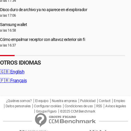
a las 17:34
Disco duro de archivo ya no aparece en el explorador
a las 17:06
Samsung wallet
a las 16:58
Cómo empalmar receptor con altavoz exterior sin fi
a las 16:37
OTROS IDIOMAS
🇬🇧
English
🇫🇷
Français
¿Quiénes somos?
El equipo
Nuestra empresa
Publicidad
Contact
Empleo
Datos personales
Configurar cookies
Condiciones de uso
RSS
Avisos legales
Groupe Figaro
©2025 CCM Benchmark