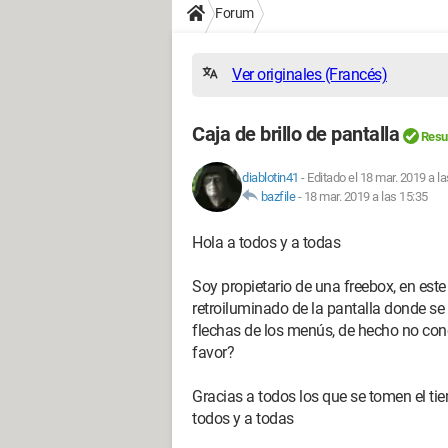
Forum
Ver originales (Francés)
Caja de brillo de pantalla
Resu
diablotin41
-
Editado el 18 mar. 2019 a l
bazfile
-
18 mar. 2019 a las 15:35
Hola a todos y a todas
Soy propietario de una freebox, en est
retroiluminado de la pantalla donde se 
flechas de los menús, de hecho no con
favor?
Gracias a todos los que se tomen el t
todos y a todas