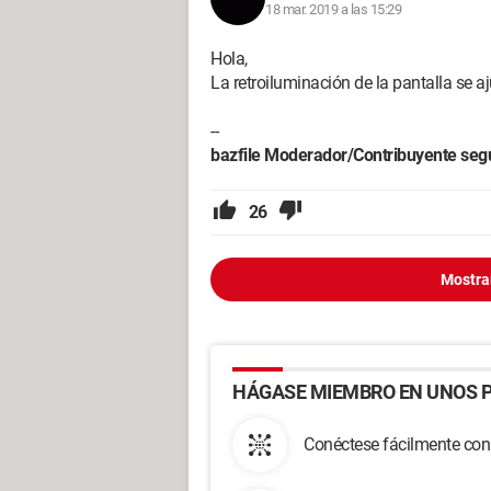
18 mar. 2019 a las 15:29
Hola,
La retroiluminación de la pantalla se a
--
bazfile Moderador/Contribuyente seg
26
Mostra
HÁGASE MIEMBRO EN UNOS P
Conéctese fácilmente con