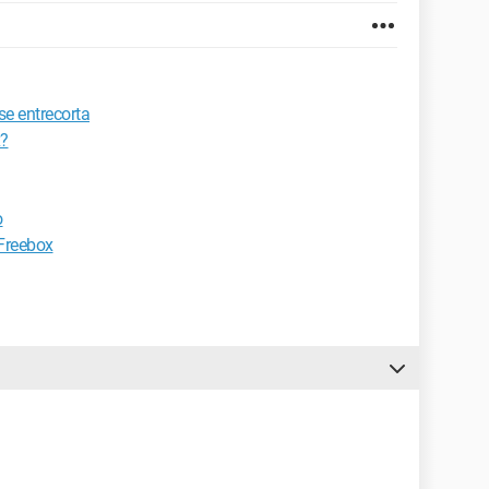
se entrecorta
x?
o
 Freebox