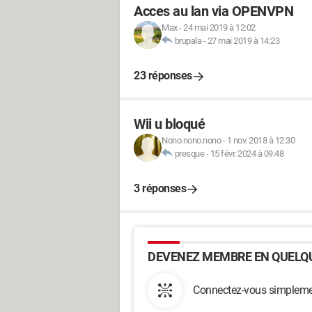
Acces au lan via OPENVPN
Max
-
24 mai 2019 à 12:02
brupala
-
27 mai 2019 à 14:23
23 réponses
Wii u bloqué
Nono.nono.nono
-
1 nov. 2018 à 12:30
presque
-
15 févr. 2024 à 09:48
3 réponses
DEVENEZ MEMBRE EN QUELQU
Connectez-vous simplemen