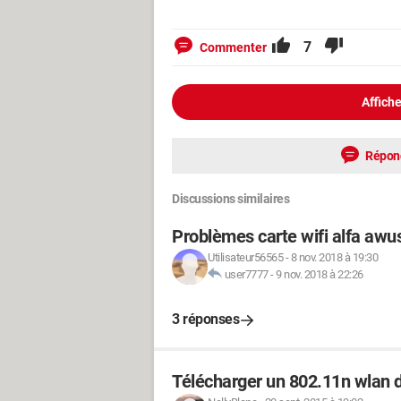
7
Commenter
Affiche
Répon
Discussions similaires
Problèmes carte wifi alfa a
Utilisateur56565
-
8 nov. 2018 à 19:30
user7777
-
9 nov. 2018 à 22:26
3 réponses
Télécharger un 802.11n wlan d