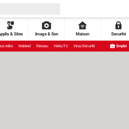
pplis & Sites
Image & Son
Maison
Securité
ux vidéo
Matériel
Réseau
Vidéo/TV
Virus/Sécurité
Emploi