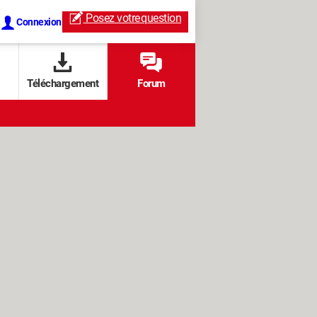
Posez votre
question
Connexion
Téléchargement
Forum