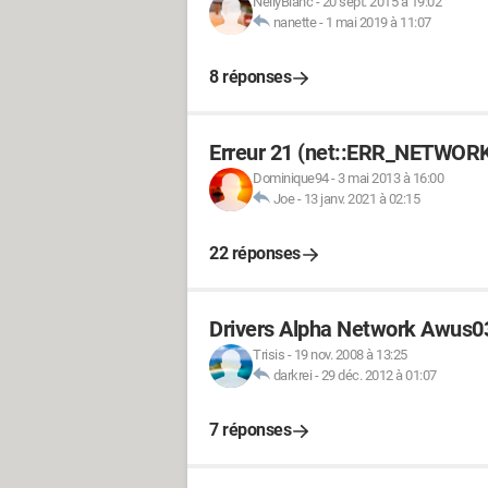
NellyBlanc
-
20 sept. 2015 à 19:02
nanette
-
1 mai 2019 à 11:07
8 réponses
Erreur 21 (net::ERR_NETWOR
Dominique94
-
3 mai 2013 à 16:00
Joe
-
13 janv. 2021 à 02:15
22 réponses
Drivers Alpha Network Awus0
Trisis
-
19 nov. 2008 à 13:25
darkrei
-
29 déc. 2012 à 01:07
7 réponses