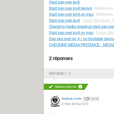
Start pxe over ipv6
Start pxe over ipv4 lenovo
- Meilleures
Start pxe over ipv4 on mac
- Meilleure
Start pxe over ipv4
-
Forum Windows 1
Checking media presence start pxe ove
Start pxe over ipv4 on mac
-
Forum Wi
Star pxe over ipv 4 / no bootable devic
CHECKING MEDIA PRESENCE... MEDIA 
2 réponses
RÉPONSE 1 / 2
Meilleure réponse
Malekal_morte-
24 712
27 févr. 2019 à 10:10