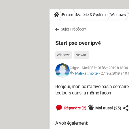
Forum
Matériel & Système
Windows
Sujet Précédent
Start pxe over ipv4
Windows
Network
Grigori
-
Modifié le 26 févr. 2019 à 18:34
Malekal_morte-
-
27 févr. 2019 à 10:
Bonjour, mon pc n’arrive pas à démarre
toujours dans la même façon
Répondre (2)
Moi aussi
(25)
A voir également: