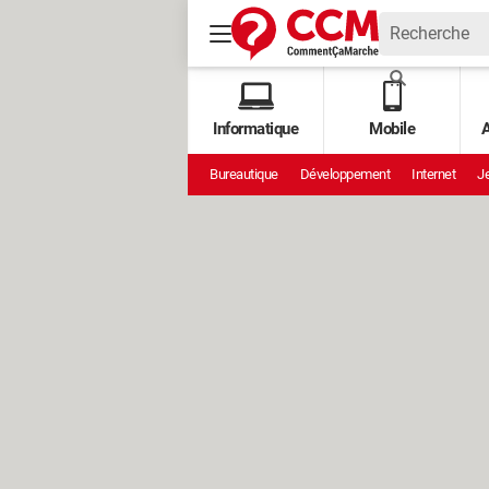
Informatique
Mobile
A
Bureautique
Développement
Internet
Je