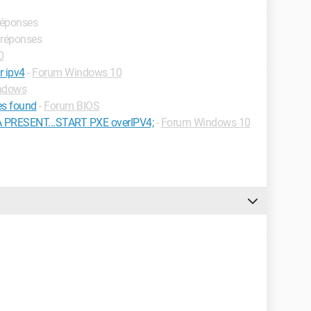
 réponses
s réponses
0
r ipv4
-
Forum Windows 10
ndows
es found
-
Forum BIOS
PRESENT...START PXE overIPV4;
-
Forum Windows 10