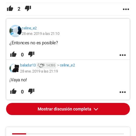
2
celine_e2
28 ene. 2019 a las 21:10
¿Entonces no es posible?
0
baladur13
>
celine_e2
14 395
28 ene. 2019 a las 21:19
¡Vaya no!
0
Mostrar discusión completa