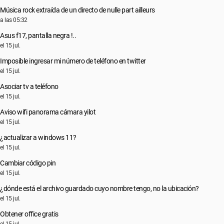
Música rock extraída de un directo de nulle part ailleurs
a las 05:32
Asus f17, pantalla negra !..
el 15 jul.
Imposible ingresar mi número de teléfono en twitter
el 15 jul.
Asociar tv a teléfono
el 15 jul.
Aviso wifi panorama cámara yilot
el 15 jul.
¿actualizar a windows 11?
el 15 jul.
Cambiar código pin
el 15 jul.
¿dónde está el archivo guardado cuyo nombre tengo, no la ubicación?
el 15 jul.
Obtener office gratis
el 15 jul.