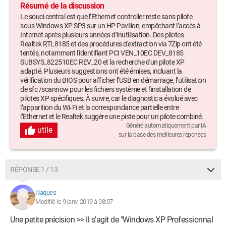
Parcourir
Résumé de la discussion
Va dans tes documents
Le souci central est que l’Ethernet controller reste sans pilote
Va dans le dossier du pilote dézippé --> win_xp_2k3_32-
sous Windows XP SP3 sur un HP Pavilion, empêchant l’accès à
14.8.0.5a
Internet après plusieurs années d’inutilisation. Des pilotes
Sélectionne le dossier --> win_xp_2k3_32"
Realtek RTL8185 et des procédures d'extraction via 7Zip ont été
tentés, notamment l'identifiant PCI VEN_10EC DEV_8185
SUBSYS_822510EC REV_20 et la recherche d'un pilote XP
Jusque là tout s'est bien passé, mais quand j'ai fait "Suivant",
adapté. Plusieurs suggestions ont été émises, incluant la
il m'a été indiqué :
vérification du BIOS pour afficher l’USB en démarrage, l’utilisation
"Cannot install this hardware - The hardware was not installed
de sfc /scannow pour les fichiers système et l’installation de
because the wizard cannot find the necessary software".
pilotes XP spécifiques. À suivre, car le diagnostic a évolué avec
l’apparition du Wi‑Fi et la correspondance partielle entre
Pour information, le numéro d'identification du matériel est /
l’Ethernet et le Realtek suggère une piste pour un pilote combiné.
PCI\VEN_10EC&DEV_8185&SUBSYS_822510EC&REV_20\4&
Généré automatiquement par IA
utile
23C0B1C&0&18F0
sur la base des meilleures réponses
Merci keneagle de bien vouloir m'aider.
Par avance, merci
RÉPONSE 1 / 13
Iliaques
Modifié le 9 janv. 2019 à 08:07
Une petite précision >> Il s'agit de "Windows XP Professionnal