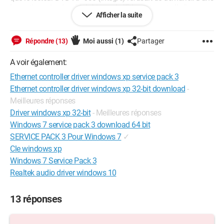
le gestionnaire de périphériques le "Ethernet controller"
Afficher la suite
apparaît avec un point d'exclamation jaune.
J'ai donc appliqué la procédure recommandée par kaneagle le
Répondre (13)
Moi aussi
(1)
Partager
19 mars 2017, à savoir :
A voir également:
"Télécharge et installe --> 7Zip
Ethernet controller driver windows xp service pack 3
Télécharge ce pilote --> Ethernet
Ethernet controller driver windows xp 32-bit download
-
et met-le dans tes documents.
Meilleures réponses
Driver windows xp 32-bit
- Meilleures réponses
Fais clic droit sur --> win_xp_2k3_32-14.8.0.5a.zip
Windows 7 service pack 3 download 64 bit
Choisis --> 7Zip
SERVICE PACK 3 Pour Windows 7
✓
Choisis --> extraire vers "win_xp_2k3_32-14.8.0.5a\"
Cle windows xp
Va dans le gestionnaire de périphériques.
Windows 7 Service Pack 3
Fais clic droit sur le contrôleur ethernet
Realtek audio driver windows 10
Mettre à jour le pilote
Non, pas pour cette fois, suivant
Installer à partir d'une liste ou d'un emplacement spécifié,
13 réponses
suivant
Inclure cet emplacement dans la recherche