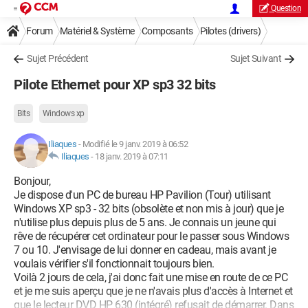
Question
Forum
Matériel & Système
Composants
Pilotes (drivers)
Sujet Précédent
Sujet Suivant
Pilote Ethernet pour XP sp3 32 bits
Bits
Windows xp
Iliaques
-
Modifié le 9 janv. 2019 à 06:52
Iliaques
-
18 janv. 2019 à 07:11
Bonjour,
Je dispose d'un PC de bureau HP Pavilion (Tour) utilisant
Windows XP sp3 - 32 bits (obsolète et non mis à jour) que je
n'utilise plus depuis plus de 5 ans. Je connais un jeune qui
rêve de récupérer cet ordinateur pour le passer sous Windows
7 ou 10. J'envisage de lui donner en cadeau, mais avant je
voulais vérifier s'il fonctionnait toujours bien.
Voilà 2 jours de cela, j'ai donc fait une mise en route de ce PC
et je me suis aperçu que je ne n'avais plus d'accès à Internet et
que le lecteur DVD HP 630 (intégré) refusait de démarrer. Dans