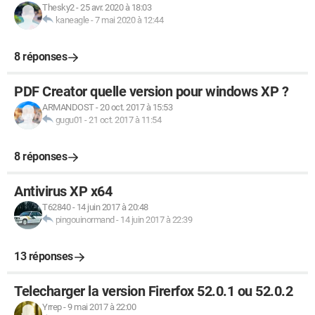
Thesky2
-
25 avr. 2020 à 18:03
kaneagle
-
7 mai 2020 à 12:44
8 réponses
PDF Creator quelle version pour windows XP ?
ARMANDOST
-
20 oct. 2017 à 15:53
gugu01
-
21 oct. 2017 à 11:54
8 réponses
Antivirus XP x64
T62840
-
14 juin 2017 à 20:48
pingouinormand
-
14 juin 2017 à 22:39
13 réponses
Telecharger la version Firerfox 52.0.1 ou 52.0.2
Yrrep
-
9 mai 2017 à 22:00