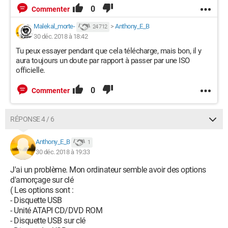
0
Commenter
Malekal_morte-
>
Anthony_E_B
24 712
30 déc. 2018 à 18:42
Tu peux essayer pendant que cela télécharge, mais bon, il y
aura toujours un doute par rapport à passer par une ISO
officielle.
0
Commenter
RÉPONSE 4 / 6
Anthony_E_B
1
30 déc. 2018 à 19:33
J'ai un problème. Mon ordinateur semble avoir des options
d'amorçage sur clé
( Les options sont :
- Disquette USB
- Unité ATAPI CD/DVD ROM
- Disquette USB sur clé