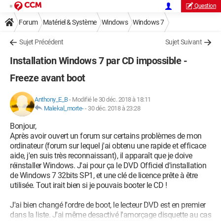
Question
Forum
Matériel & Système
Windows
Windows 7
Sujet Précédent
Sujet Suivant
Installation Windows 7 par CD impossible -
Freeze avant boot
Anthony_E_B
-
Modifié le 30 déc. 2018 à 18:11
Malekal_morte-
-
30 déc. 2018 à 23:28
Bonjour,
Après avoir ouvert un forum sur certains problèmes de mon
ordinateur (forum sur lequel j'ai obtenu une rapide et efficace
aide, j'en suis très reconnaissant), il apparaît que je doive
réinstaller Windows. J'ai pour ça le DVD Officiel d'installation
de Windows 7 32bits SP1, et une clé de licence prête à être
utilisée. Tout irait bien si je pouvais booter le CD !
J'ai bien changé l'ordre de boot, le lecteur DVD est en premier
dans la liste. J'ai même desactivé l'amorçage disquette au cas