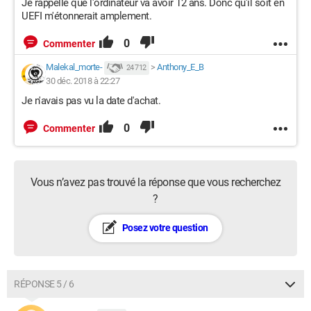
Je rappelle que l'ordinateur va avoir 12 ans. Donc qu'il soit en
UEFI m'étonnerait amplement.
0
Commenter
Malekal_morte-
>
Anthony_E_B
24 712
30 déc. 2018 à 22:27
Je n'avais pas vu la date d'achat.
0
Commenter
Vous n’avez pas trouvé la réponse que vous recherchez
?
Posez votre question
RÉPONSE 5 / 6