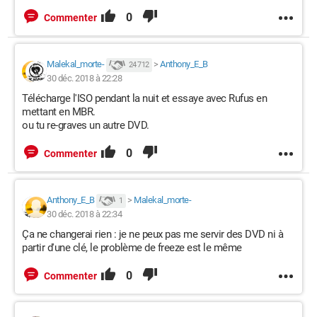
0
Commenter
Malekal_morte-
>
Anthony_E_B
24 712
30 déc. 2018 à 22:28
Télécharge l'ISO pendant la nuit et essaye avec Rufus en
mettant en MBR.
ou tu re-graves un autre DVD.
0
Commenter
Anthony_E_B
>
Malekal_morte-
1
30 déc. 2018 à 22:34
Ça ne changerai rien : je ne peux pas me servir des DVD ni à
partir d'une clé, le problème de freeze est le même
0
Commenter