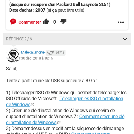
Processeur graphique : NVIDIA GeForce 7150M / nForce
(disque dur récupéré d'un Packard Bell Easynote SL51)
630M (HP)
Date d'achat : 2007
(si ça peut être utile)
Disque Dur : 232GB Seagate ST9250827AS ATA Device
(SATA )
0
Commenter
(disque dur récupéré d'un Packard Bell Easynote SL51)
Carte mère : Quanta 30D1 (Socket S1)
Processeur : AMD Athlon x2 64 (détécté comme Mobile AMD
RÉPONSE 2 / 6
Sempron 5000+ par Speccy)
Date d'achat : 2007 (si ça peut être utile)
Malekal_morte-
24 712
30 déc. 2018 à 18:16
Configuration:
Windows / Chrome 71.0.3578.98
Salut,
Tente à partir d'une clé USB supérieure à 8 Go :
1) Télécharger l'ISO de Windows qui permet de télécharger les
ISO Officiels de Microsoft :
Télécharger les ISO d'installation
de Windows
2) Créer une clé d'installation de Windows qui servira de
support d'installation de Windows 7 :
Comment créer une clé
d'installation de Windows
3) Démarrer dessus en modifiant la séquence de démarrage