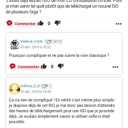
J'avais déjà extrait l'ISO de mon CD d'installation officiel. Puis-
je m'en servir tel quel plutôt que de télécharger un nouvel ISO
de plusieurs Giga ?
0
Commenter
Malekal_morte-
24 712
30 déc. 2018 à 18:32
Pourquoi compliquer et ne pas suivre la voie classique ?
0
Commenter
Anthony_E_B
1
30 déc. 2018 à 18:38
Ça n'a rien de compliqué ! En vérité c'est même plus simple :
je dispose déjà de cet ISO, je n'ai donc pas besoin d'attendre
des heures de téléchargement pour une ISO que je possède
déjà. Je voulais simplement savoir si utiliser celle-ci était
possible.