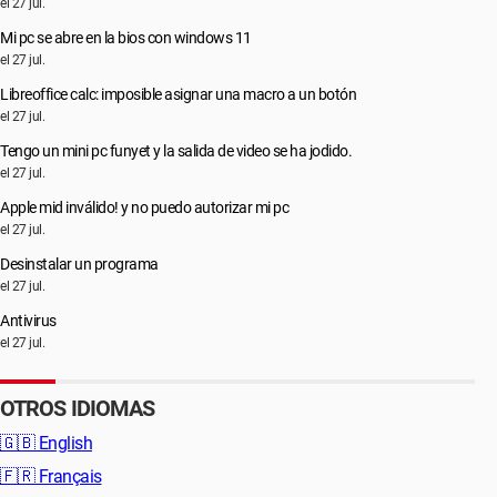
el 27 jul.
Mi pc se abre en la bios con windows 11
el 27 jul.
Libreoffice calc: imposible asignar una macro a un botón
el 27 jul.
Tengo un mini pc funyet y la salida de video se ha jodido.
el 27 jul.
Apple mid inválido! y no puedo autorizar mi pc
el 27 jul.
Desinstalar un programa
el 27 jul.
Antivirus
el 27 jul.
OTROS IDIOMAS
🇬🇧
English
🇫🇷
Français