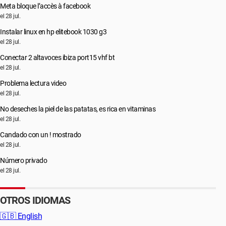
Meta bloque l’accès à facebook
el 28 jul.
Instalar linux en hp elitebook 1030 g3
el 28 jul.
Conectar 2 altavoces ibiza port15 vhf bt
el 28 jul.
Problema lectura video
el 28 jul.
No deseches la piel de las patatas, es rica en vitaminas
el 28 jul.
Candado con un ! mostrado
el 28 jul.
Número privado
el 28 jul.
OTROS IDIOMAS
🇬🇧
English