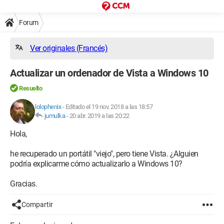
Forum
Ver originales (Francés)
Actualizar un ordenador de Vista a Windows 10
Resuelto
lolophenix
-
Editado el 19 nov. 2018 a las 18:57
jumulka
-
20 abr. 2019 a las 20:22
Hola,
he recuperado un portátil "viejo", pero tiene Vista. ¿Alguien
podría explicarme cómo actualizarlo a Windows 10?
Gracias.
Compartir