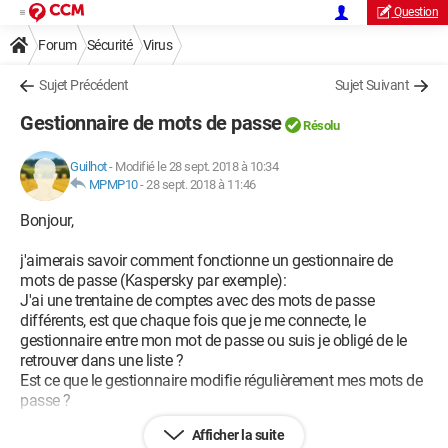
Question
Forum
Sécurité
Virus
Sujet Précédent
Sujet Suivant
Gestionnaire de mots de passe
Résolu
Guilhot
-
Modifié le 28 sept. 2018 à 10:34
MPMP10
-
28 sept. 2018 à 11:46
Bonjour,
j'aimerais savoir comment fonctionne un gestionnaire de
mots de passe (Kaspersky par exemple):
J'ai une trentaine de comptes avec des mots de passe
différents, est que chaque fois que je me connecte, le
gestionnaire entre mon mot de passe ou suis je obligé de le
retrouver dans une liste ?
Est ce que le gestionnaire modifie régulièrement mes mots de
passe ?
Afficher la suite
Si quelqu'un peut m'expliquer cela clairement, je lui en serais