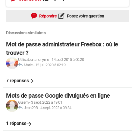
Répondre
Posez votre question
Discussions similaires
Mot de passe administrateur Freebox : où le
trouver ?
Utilisateur anonyme
-
14 août 2015 à 00:20
Marie
-
12 juil. 2020 à 02:19
7 réponses
Mots de passe Google divulgués en ligne
Guiem
-
3 sept. 2022 à 19:01
Jean20B
-
4 sept. 2022 à 09:34
1 réponse