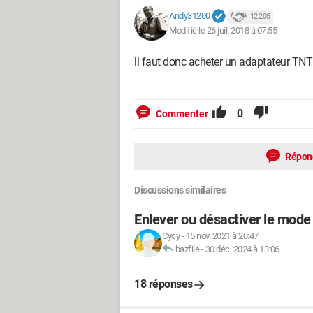
Andy31200
12 205
Modifié le 26 juil. 2018 à 07:55
ll faut donc acheter un adaptateur TN
0
Commenter
Répon
Discussions similaires
Enlever ou désactiver le mode
Cycy
-
15 nov. 2021 à 20:47
bazfile
-
30 déc. 2024 à 13:06
18 réponses