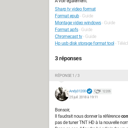
A voir également:
Sharp tv video format
Format epub
- Guide
Montage video windows
- Guide
Format apfs
- Guide
Chromecast tv
- Guide
Hp usb disk storage format tool
- Télé
3 réponses
RÉPONSE 1 / 3
Andy31200
12 205
25 juil. 2018 à 19:11
Bonsoir,
Il faudrait nous donner la référence
com
pas de tuner TNT HD à la nouvelle no