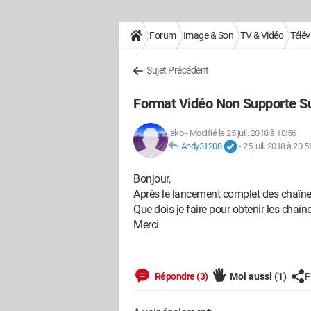
Forum
Image & Son
TV & Vidéo
Télév
Sujet Précédent
Format Vidéo Non Supporte Su
jako
-
Modifié le 25 juil. 2018 à 18:56
Andy31200
-
25 juil. 2018 à 20:5
Bonjour,
Après le lancement complet des chaîne
Que dois-je faire pour obtenir les chaîn
Merci
Répondre (3)
Moi aussi
(1)
P