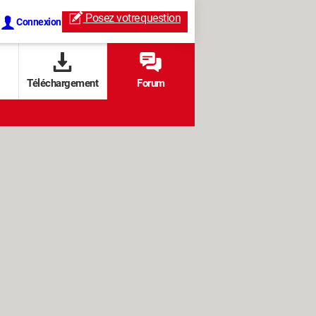
Posez votre
question
Connexion
Téléchargement
Forum