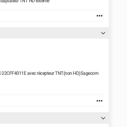
n adaptateur TNT HD externe
le LC-22CFF4011E avec récepteur TNT(non HD)Sagecom