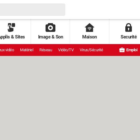
pplis & Sites
Image & Son
Maison
Securité
ux vidéo
Matériel
Réseau
Vidéo/TV
Virus/Sécurité
Emploi