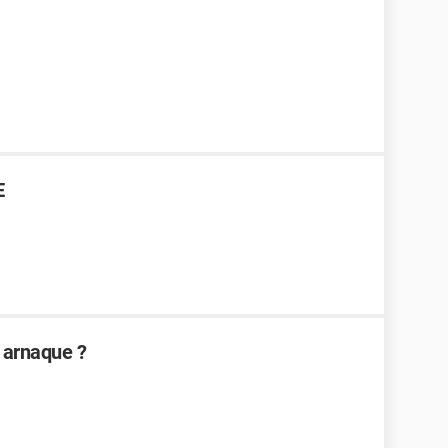
E
u arnaque ?