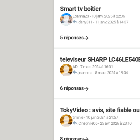
Smart tv boîtier
Loanna23
-
10 janv. 2025 à 22:06
dany311
-
11 janv. 2025 à 14:37
5 réponses
televiseur SHARP LC46LE540
AD
-
7 mars 2024 à 16:31
jeannets
-
8 mars 2024 à 19:04
6 réponses
TokyVideo : avis, site fiable o
timinie
-
10 juin 2024 à 21:57
Cinephile06
-
25 avr. 2026 à 23:10
8 réponses