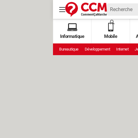
Informatique
Mobile
A
Bureautique
Développement
Internet
Je