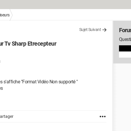
iseurs
Foru
Sujet Suivant
Questi
r Tv Sharp Etrecepteur
1
s s'affiche "Format Vidéo Non supporté "
es
artager