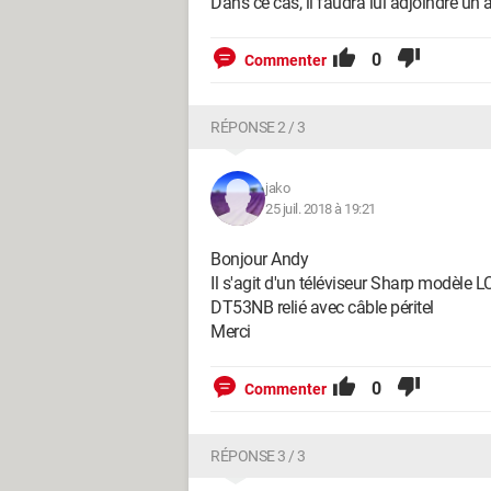
Dans ce cas, il faudra lui adjoindre u
0
Commenter
RÉPONSE 2 / 3
jako
25 juil. 2018 à 19:21
Bonjour Andy
Il s'agit d'un téléviseur Sharp modè
DT53NB relié avec câble péritel
Merci
0
Commenter
RÉPONSE 3 / 3