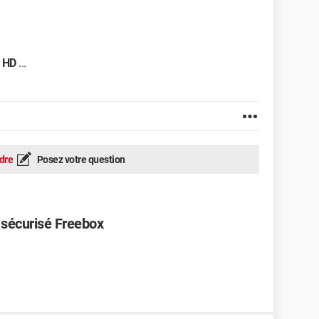
T
HD
...
dre
Posez votre question
 sécurisé Freebox