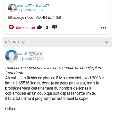
niconico77
>
niconico77
11 juin 2018 à 15:37
https://cjoint.com/c/HFlnLJ4rf68
0
Commenter
RÉPONSE 3 / 3
ccm81
2 434
11 juin 2018 à 22:30
malheureusement pas avec une quantité de donnée plus
importante
Ah oui .... un fichier de plus de 8 Mo, mon vieil excel 2003 est
limité à 65536 lignes, donc je ne peux pas tester, mais le
problème vient certainement du nombre de lignes à
copier/coller en un coup qui doit dépasser cette limite.
Il faut totalement programmer autrement la copie
Cdlmnt