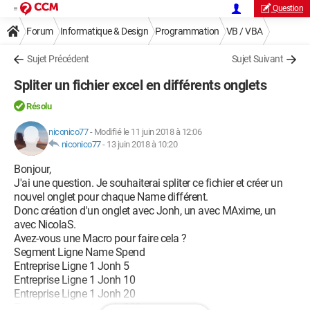
Question
Forum
Informatique & Design
Programmation
VB / VBA
Sujet Précédent
Sujet Suivant
Spliter un fichier excel en différents onglets
Résolu
niconico77
-
Modifié le 11 juin 2018 à 12:06
niconico77
-
13 juin 2018 à 10:20
Bonjour,
J'ai une question. Je souhaiterai spliter ce fichier et créer un
nouvel onglet pour chaque Name différent.
Donc création d'un onglet avec Jonh, un avec MAxime, un
avec NicolaS.
Avez-vous une Macro pour faire cela ?
Segment Ligne Name Spend
Entreprise Ligne 1 Jonh 5
Entreprise Ligne 1 Jonh 10
Entreprise Ligne 1 Jonh 20
Entreprise Ligne 1 Jonh 300