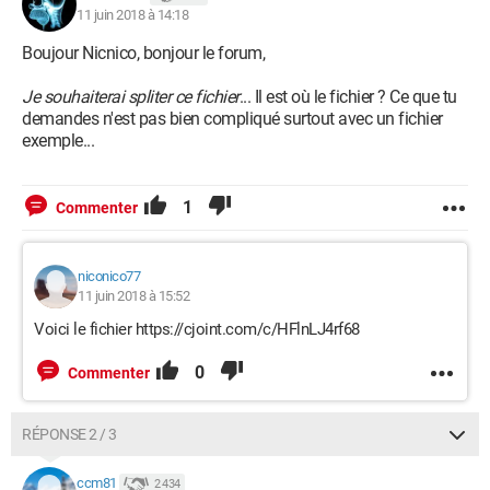
11 juin 2018 à 14:18
Boujour Nicnico, bonjour le forum,
Je souhaiterai spliter ce fichier
... Il est où le fichier ? Ce que tu
demandes n'est pas bien compliqué surtout avec un fichier
exemple...
1
Commenter
niconico77
11 juin 2018 à 15:52
Voici le fichier https://cjoint.com/c/HFlnLJ4rf68
0
Commenter
RÉPONSE 2 / 3
ccm81
2 434