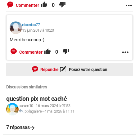
0
Commenter
niconico77
13 juin 2018 à 10:20
Merci beaucoup :)
0
Commenter
Répondre
Posez votre question
Discussions similaires
question pix mot caché
aorum10
-
16 mars 2024 à 07:53
pixlagalere
-
4 mai 2026 à 11:11
7 réponses