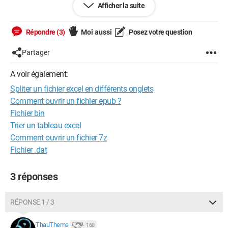
Afficher la suite
Entreprise Ligne 1 Jonh 40
Entreprise Ligne 1 Jonh 50
Entreprise Ligne 1 Jonh 10
Répondre (3)
Moi aussi
Posez votre question
Entreprise Ligne 1 Jonh 5
Entreprise Ligne 1 Maxime 10
Partager
Entreprise Ligne 1 Maxime 20
Entreprise Ligne 1 Maxime 50
A voir également:
Entreprise Ligne 1 Maxime 600
Spliter un fichier excel en différents onglets
Entreprise Ligne 1 Nicolas 10
Entreprise Ligne 1 Nicolas 30
Comment ouvrir un fichier epub ?
Entreprise Ligne 1 Nicolas 40
Fichier bin
Entreprise Ligne 1 Nicolas 20
Trier un tableau excel
Comment ouvrir un fichier 7z
D'avance merci pour votre aide
Fichier .dat
3 réponses
RÉPONSE 1 / 3
ThauTheme
160