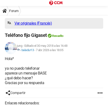
Forum
Ver originales (Francés)
Teléfono fijo Gigaset
Resuelto
jung
-
Editado el 30 may. 2018 a las 16:48
baladur13
-
7 abr. 2026 a las 18:05
Hola*
ya no puedo telefonar
aparece un mensaje BASE
¿qué debo hacer?
Gracias por su respuesta
Compartir
Enlaces relacionados: