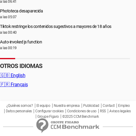
a las 06:41
Phototeca desaparecida
a las 05:07
Tiktok restringe los contenidos sugestivos a mayores de 18 años
a las 00:40
Auto-invoked js function
a las 00:19
OTROS IDIOMAS
🇬🇧
English
🇫🇷
Français
¿Quiénes somos?
El equipo
Nuestra empresa
Publicidad
Contact
Empleo
Datos personales
Configurar cookies
Condiciones de uso
RSS
Avisos legales
Groupe Figaro
©2025 CCM Benchmark