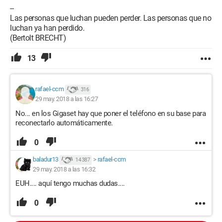
--
Las personas que luchan pueden perder. Las personas que no
luchan ya han perdido.
(Bertolt BRECHT)
13
rafael-ccm
316
29 may. 2018 a las 16:27
No... en los Gigaset hay que poner el teléfono en su base para
reconectarlo automáticamente.
0
baladur13
>
rafael-ccm
14 387
29 may. 2018 a las 16:32
EUH.... aquí tengo muchas dudas....
0