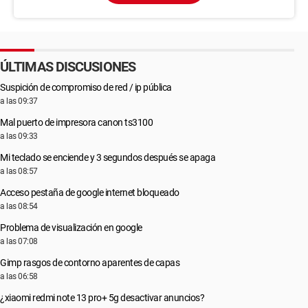
ÚLTIMAS DISCUSIONES
Suspición de compromiso de red / ip pública
a las 09:37
Mal puerto de impresora canon ts3100
a las 09:33
Mi teclado se enciende y 3 segundos después se apaga
a las 08:57
Acceso pestaña de google internet bloqueado
a las 08:54
Problema de visualización en google
a las 07:08
Gimp rasgos de contorno aparentes de capas
a las 06:58
¿xiaomi redmi note 13 pro+ 5g desactivar anuncios?