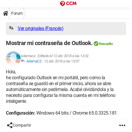
Forum
Ver originales (Francés)
Mostrar mi contraseña de Outlook.
Resuelto
Adamacz
-
Editado el 12 abr. 2018 a las 14:32
AdamaCZ
-
12 abr. 2018 a las 15:07
Hola,
he configurado Outlook en mi portátil, pero como la
contraseña se guardó en el primer inicio, ahora se abre
automáticamente sin pedírmela. Acabé olvidándola y la
necesito para configurar la misma cuenta en mi teléfono
inteligente.
Configuración:
Windows 64 bits / Chrome 65.0.3325.181
Compartir