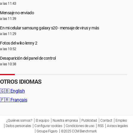
a las 11:43
Mensaje no enviado
a las 11:39
En mi celular samsung galaxy s20 - mensaje de virus y más
a las 11:29
Fotos del wiko lenny 2
a las 10:52
Desaparición del panel de control
a las 10:38
OTROS IDIOMAS
🇬🇧
English
🇫🇷
Français
¿Quiénes somos?
El equipo
Nuestra empresa
Publicidad
Contact
Empleo
Datos personales
Configurar cookies
Condiciones de uso
RSS
Avisos legales
Groupe Figaro
©2025 CCM Benchmark