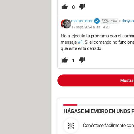
0
mamiemando
>
danyco
7 944
17 sept. 2024 a las 14:23
Hola, ejecuta tu programa con el com
mensaje
#1
. Si el comando no funciona
que este está cerrado.
1
Mostra
HÁGASE MIEMBRO EN UNOS P
Conéctese fácilmente con