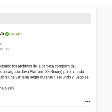
va
Resuelto
28
las 14:23
traído los archivos de la carpeta comprimida.
(he descargado Java Platform SE Binary) pero cuando
se abre una ventana negra durante 1 segundo y luego se
ivo .jar?