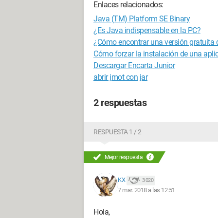
Enlaces relacionados:
Java (TM) Platform SE Binary
¿Es Java indispensable en la PC?
¿Cómo encontrar una versión gratuita 
Cómo forzar la instalación de una apli
Descargar Encarta Junior
abrir jmot con jar
2 respuestas
RESPUESTA 1 / 2
Mejor respuesta
KX
3 020
7 mar. 2018 a las 12:51
Hola,