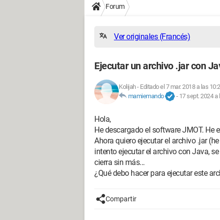
Forum
Ver originales (Francés)
Ejecutar un archivo .jar con Ja
Kolijah
-
Editado el 7 mar. 2018 a las 10:
mamiemando
-
17 sept. 2024 a 
Hola,
He descargado el software JMOT. He ex
Ahora quiero ejecutar el archivo .jar 
intento ejecutar el archivo con Java, 
cierra sin más...
¿Qué debo hacer para ejecutar este arch
Compartir