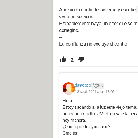
Abre un símbolo del sistema y escribe
ventana se cierre.
Probablemente haya un error que se m
corregirlo.
--
La confianza no excluye el control
2
danycoco
8
13 sept. 2024 a las 18:06
Hola,
Estoy sacando a la luz este viejo tem
no estar resuelto. JMOT no vale la pena
hay manera.
¿Quién puede ayudarme?
Gracias