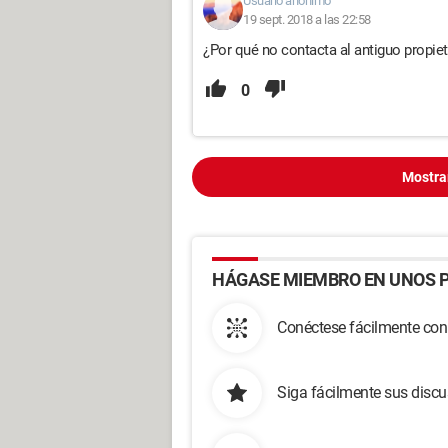
Usuario anónimo
19 sept. 2018 a las 22:58
¿Por qué no contacta al antiguo propiet
0
Mostra
HÁGASE MIEMBRO EN UNOS P
Conéctese fácilmente con
Siga fácilmente sus disc