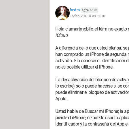
fred.ml
5 128
15 feb. 2018 a las 19:10
Hola clamartmobile, el término exacto 
iCloud
.
A diferencia de lo que usted piensa, s
han comprado un iPhone de segunda m
activado. Sin conocer el identificador 
no es posible utilizar el iPhone.
La desactivación del bloqueo de activa
lo escribe) solo puede hacerse si se con
puede eliminar el bloqueo de activació
Apple.
Usted habla de Buscar mi iPhone; la apl
pierde el iPhone, se puede usar la apl
identificador y la contraseña del Apple