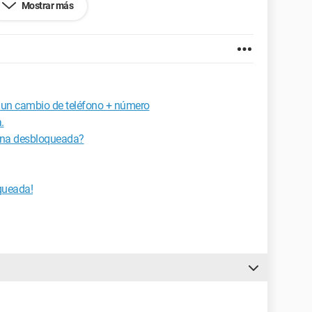
Mostrar más
 un cambio de teléfono + número
.
ona desbloqueada?
oqueada!