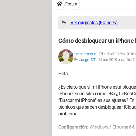
Forum
Ver originales (Francés)
Cómo desbloquear un iPhone 
clamartmobile
-
Editado el 13 feb. 2018 
Judge_DT
-
14 abr. 2019 a las 16:42
Hola,
¿Es cierto que si mi iPhone está bloq
iPhone en un sitio como eBay, LeBonCoi
"Buscar mi iPhone" en sus ajustes? En
técnicos que saben desbloquear iCloud
problema.
Configuración:
Windows / Chrome 64.