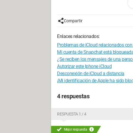
--
Clamart MÓVIL
Compartir
Enlaces relacionados:
Problemas de iCloud relacionados con
Mi cuenta de Snapchat está bloqueada
¿Se reciben los mensajes de una pers
Autorizar este Iphone iCloud
Desconexión de iCloud a distancia
¡Mi identificación de Apple ha sido bl
4 respuestas
RESPUESTA 1 / 4
Mejor respuesta