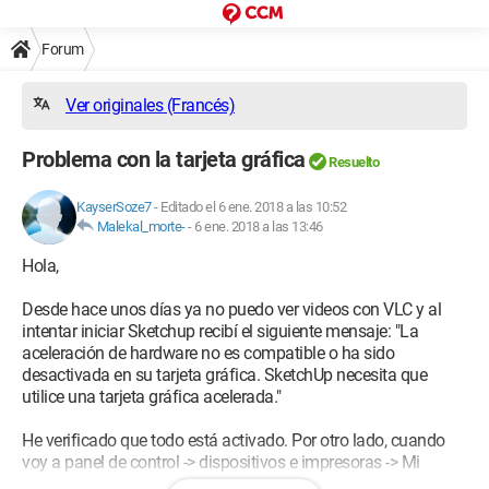
Forum
Ver originales (Francés)
Problema con la tarjeta gráfica
Resuelto
KayserSoze7
-
Editado el 6 ene. 2018 a las 10:52
Malekal_morte-
-
6 ene. 2018 a las 13:46
Hola,
Desde hace unos días ya no puedo ver videos con VLC y al
intentar iniciar Sketchup recibí el siguiente mensaje: "La
aceleración de hardware no es compatible o ha sido
desactivada en su tarjeta gráfica. SketchUp necesita que
utilice una tarjeta gráfica acelerada."
He verificado que todo está activado. Por otro lado, cuando
voy a panel de control -> dispositivos e impresoras -> Mi
computadora; tengo una nota informativa que me dice: