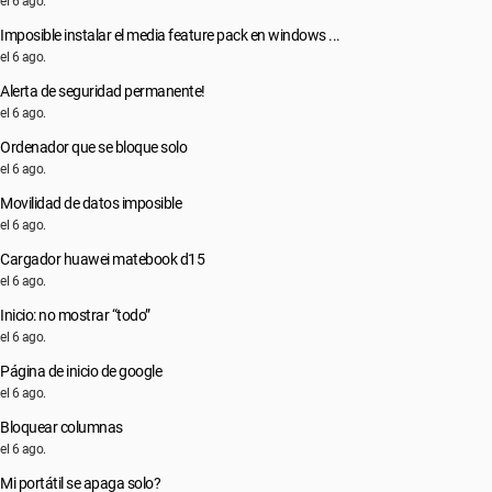
el 6 ago.
Imposible instalar el media feature pack en windows ...
el 6 ago.
Alerta de seguridad permanente!
el 6 ago.
Ordenador que se bloque solo
el 6 ago.
Movilidad de datos imposible
el 6 ago.
Cargador huawei matebook d15
el 6 ago.
Inicio: no mostrar “todo”
el 6 ago.
Página de inicio de google
el 6 ago.
Bloquear columnas
el 6 ago.
Mi portátil se apaga solo?