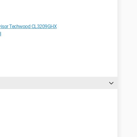
elevisor Techwood CL3209GHX
d