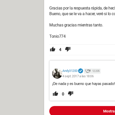
Gracias por la respuesta rápida, de he
Bueno, que se le va a hacer, veré si lo 
Muchas gracias mientras tanto.
Tonio774
4
Andy31200
12 205
4 sept. 2017 a las 18:06
¡De nada y es bueno que hayas pasado!
0
Mostra