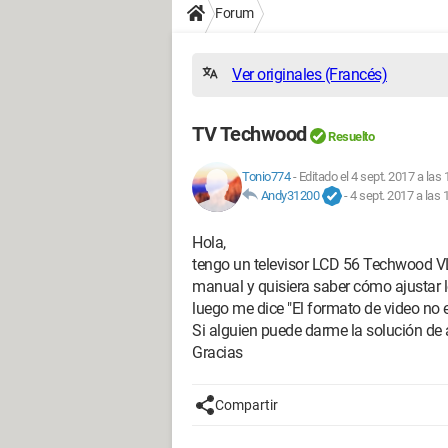
Forum
Ver originales (Francés)
TV Techwood
Resuelto
Tonio774
-
Editado el 4 sept. 2017 a las 
Andy31200
-
4 sept. 2017 a las 
Hola,
tengo un televisor LCD 56 Techwood 
manual y quisiera saber cómo ajustar
luego me dice "El formato de video no 
Si alguien puede darme la solución de 
Gracias
Compartir