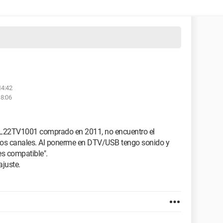
14:42
18:06
VL22TV1001 comprado en 2011, no encuentro el
 los canales. Al ponerme en DTV/USB tengo sonido y
es compatible".
ajuste.