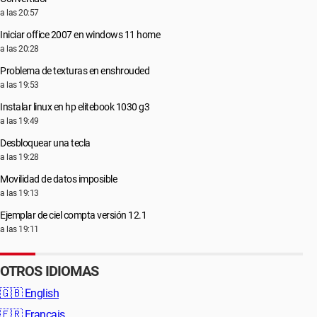
a las 20:57
Iniciar office 2007 en windows 11 home
a las 20:28
Problema de texturas en enshrouded
a las 19:53
Instalar linux en hp elitebook 1030 g3
a las 19:49
Desbloquear una tecla
a las 19:28
Movilidad de datos imposible
a las 19:13
Ejemplar de ciel compta versión 12.1
a las 19:11
OTROS IDIOMAS
🇬🇧
English
🇫🇷
Français