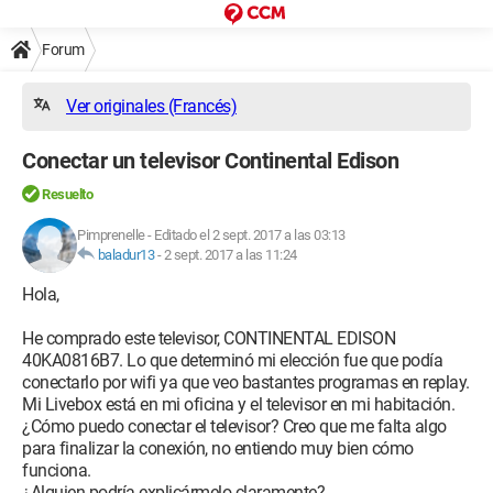
Forum
Ver originales (Francés)
Conectar un televisor Continental Edison
Resuelto
Pimprenelle
-
Editado el 2 sept. 2017 a las 03:13
baladur13
-
2 sept. 2017 a las 11:24
Hola,
He comprado este televisor, CONTINENTAL EDISON
40KA0816B7. Lo que determinó mi elección fue que podía
conectarlo por wifi ya que veo bastantes programas en replay.
Mi Livebox está en mi oficina y el televisor en mi habitación.
¿Cómo puedo conectar el televisor? Creo que me falta algo
para finalizar la conexión, no entiendo muy bien cómo
funciona.
¿Alguien podría explicármelo claramente?