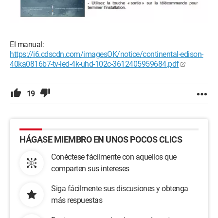
El manual:
https://i6.cdscdn.com/imagesOK/notice/continental-edison-
40ka0816b7-tv-led-4k-uhd-102c-3612405959684.pdf
19
HÁGASE MIEMBRO EN UNOS POCOS CLICS
Conéctese fácilmente con aquellos que
comparten sus intereses
Siga fácilmente sus discusiones y obtenga
más respuestas