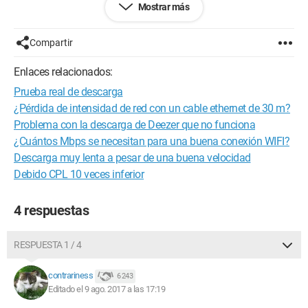
Mostrar más
subida, necesito tener una oferta diferente, más cara? ¿O hay
otra cosa que hacer?
Compartir
Gracias de antemano.
Enlaces relacionados:
Prueba real de descarga
¿Pérdida de intensidad de red con un cable ethernet de 30 m?
Problema con la descarga de Deezer que no funciona
¿Cuántos Mbps se necesitan para una buena conexión WIFI?
Descarga muy lenta a pesar de una buena velocidad
Debido CPL 10 veces inferior
4 respuestas
RESPUESTA 1 / 4
contrariness
6 243
Editado el 9 ago. 2017 a las 17:19