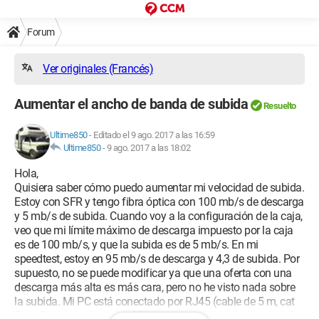
Forum
Ver originales (Francés)
Aumentar el ancho de banda de subida
Resuelto
Ultime850
-
Editado el 9 ago. 2017 a las 16:59
Ultime850
-
9 ago. 2017 a las 18:02
Hola,
Quisiera saber cómo puedo aumentar mi velocidad de subida.
Estoy con SFR y tengo fibra óptica con 100 mb/s de descarga
y 5 mb/s de subida. Cuando voy a la configuración de la caja,
veo que mi límite máximo de descarga impuesto por la caja
es de 100 mb/s, y que la subida es de 5 mb/s. En mi
speedtest, estoy en 95 mb/s de descarga y 4,3 de subida. Por
supuesto, no se puede modificar ya que una oferta con una
descarga más alta es más cara, pero no he visto nada sobre
la subida. Mi PC está conectado por RJ45 (cable de 5 m, cat
5e). ¿Basta con llamar a SFR para aumentar mi velocidad de