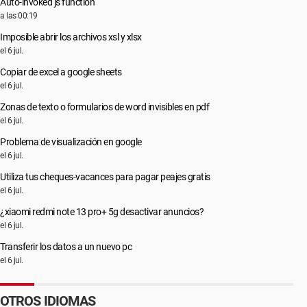
Auto-invoked js function
a las 00:19
Imposible abrir los archivos xsl y xlsx
el 6 jul.
Copiar de excel a google sheets
el 6 jul.
Zonas de texto o formularios de word invisibles en pdf
el 6 jul.
Problema de visualización en google
el 6 jul.
Utiliza tus cheques-vacances para pagar peajes gratis
el 6 jul.
¿xiaomi redmi note 13 pro+ 5g desactivar anuncios?
el 6 jul.
Transferir los datos a un nuevo pc
el 6 jul.
OTROS IDIOMAS