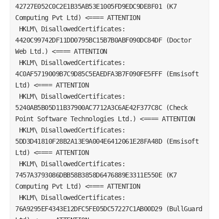
42727E052C0C2E1B35AB53E1005FD9EDC9DE8F01 (K7 
Computing Pvt Ltd) <==== ATTENTION  
 HKLM\ DisallowedCertificates: 
4420C99742DF11DD0795BC15B7B0ABF090DC84DF (Doctor 
Web Ltd.) <==== ATTENTION  
 HKLM\ DisallowedCertificates: 
4C0AF5719009B7C9D85C5EAEDFA3B7F090FE5FFF (Emsisoft 
Ltd) <==== ATTENTION  
 HKLM\ DisallowedCertificates: 
5240AB5B05D11B37900AC7712A3C6AE42F377C8C (Check 
Point Software Technologies Ltd.) <==== ATTENTION  
 HKLM\ DisallowedCertificates: 
5DD3D41810F28B2A13E9A004E6412061E28FA48D (Emsisoft 
Ltd) <==== ATTENTION  
 HKLM\ DisallowedCertificates: 
7457A3793086DBB58B3858D6476889E3311E550E (K7 
Computing Pvt Ltd) <==== ATTENTION  
 HKLM\ DisallowedCertificates: 
76A9295EF4343E12DFC5FE05DC57227C1AB00D29 (BullGuard 