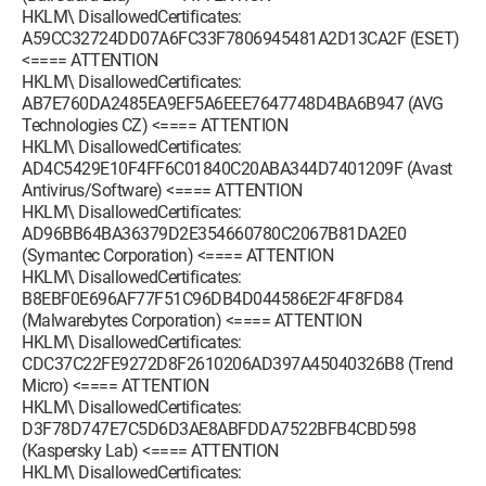
HKLM\ DisallowedCertificates:
A59CC32724DD07A6FC33F7806945481A2D13CA2F (ESET)
<==== ATTENTION
HKLM\ DisallowedCertificates:
AB7E760DA2485EA9EF5A6EEE7647748D4BA6B947 (AVG
Technologies CZ) <==== ATTENTION
HKLM\ DisallowedCertificates:
AD4C5429E10F4FF6C01840C20ABA344D7401209F (Avast
Antivirus/Software) <==== ATTENTION
HKLM\ DisallowedCertificates:
AD96BB64BA36379D2E354660780C2067B81DA2E0
(Symantec Corporation) <==== ATTENTION
HKLM\ DisallowedCertificates:
B8EBF0E696AF77F51C96DB4D044586E2F4F8FD84
(Malwarebytes Corporation) <==== ATTENTION
HKLM\ DisallowedCertificates:
CDC37C22FE9272D8F2610206AD397A45040326B8 (Trend
Micro) <==== ATTENTION
HKLM\ DisallowedCertificates:
D3F78D747E7C5D6D3AE8ABFDDA7522BFB4CBD598
(Kaspersky Lab) <==== ATTENTION
HKLM\ DisallowedCertificates: