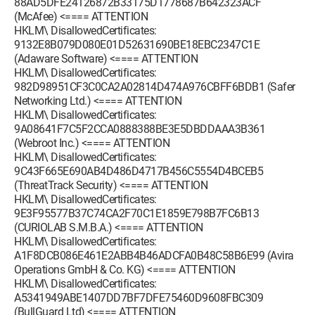
88AD5DFE24126872B33175D1778687B642323ACF
(McAfee) <==== ATTENTION
HKLM\ DisallowedCertificates:
9132E8B079D080E01D52631690BE18EBC2347C1E
(Adaware Software) <==== ATTENTION
HKLM\ DisallowedCertificates:
982D98951CF3C0CA2A02814D474A976CBFF6BDB1 (Safer
Networking Ltd.) <==== ATTENTION
HKLM\ DisallowedCertificates:
9A08641F7C5F2CCA0888388BE3E5DBDDAAA3B361
(Webroot Inc.) <==== ATTENTION
HKLM\ DisallowedCertificates:
9C43F665E690AB4D486D4717B456C5554D4BCEB5
(ThreatTrack Security) <==== ATTENTION
HKLM\ DisallowedCertificates:
9E3F95577B37C74CA2F70C1E1859E798B7FC6B13
(CURIOLAB S.M.B.A.) <==== ATTENTION
HKLM\ DisallowedCertificates:
A1F8DCB086E461E2ABB4B46ADCFA0B48C58B6E99 (Avira
Operations GmbH & Co. KG) <==== ATTENTION
HKLM\ DisallowedCertificates:
A5341949ABE1407DD7BF7DFE75460D9608FBC309
(BullGuard Ltd) <==== ATTENTION