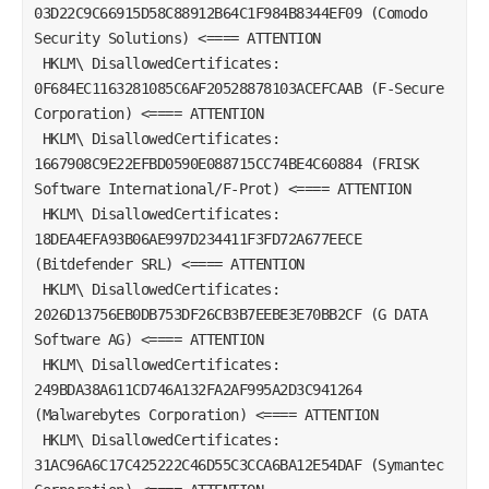
03D22C9C66915D58C88912B64C1F984B8344EF09 (Comodo 
Security Solutions) <==== ATTENTION  
 HKLM\ DisallowedCertificates: 
0F684EC1163281085C6AF20528878103ACEFCAAB (F-Secure 
Corporation) <==== ATTENTION  
 HKLM\ DisallowedCertificates: 
1667908C9E22EFBD0590E088715CC74BE4C60884 (FRISK 
Software International/F-Prot) <==== ATTENTION  
 HKLM\ DisallowedCertificates: 
18DEA4EFA93B06AE997D234411F3FD72A677EECE 
(Bitdefender SRL) <==== ATTENTION  
 HKLM\ DisallowedCertificates: 
2026D13756EB0DB753DF26CB3B7EEBE3E70BB2CF (G DATA 
Software AG) <==== ATTENTION  
 HKLM\ DisallowedCertificates: 
249BDA38A611CD746A132FA2AF995A2D3C941264 
(Malwarebytes Corporation) <==== ATTENTION  
 HKLM\ DisallowedCertificates: 
31AC96A6C17C425222C46D55C3CCA6BA12E54DAF (Symantec 