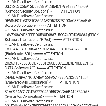
HKLM\ DisallowedCertificates:
03D22C9C66915D58C88912B64C1F984B8344EF09
(Comodo Security Solutions) <==== ATTENTION
HKLM\ DisallowedCertificates:
0F684EC1163281085C6AF20528878103ACEFCAAB (F-
Secure Corporation) <==== ATTENTION
HKLM\ DisallowedCertificates:
1667908C9E22EFBD0590E088715CC74BE4C60884 (FRISK
Software International/F-Prot) <==== ATTENTION
HKLM\ DisallowedCertificates:
18DEA4EFA93B06AE997D234411F3FD72A677EECE
(Bitdefender SRL) <==== ATTENTION
HKLM\ DisallowedCertificates:
2026D13756EB0DB753DF26CB3B7EEBE3E70BB2CF (G
DATA Software AG) <==== ATTENTION
HKLM\ DisallowedCertificates:
249BDA38A611CD746A132FA2AF995A2D3C941264
(Malwarebytes Corporation) <==== ATTENTION
HKLM\ DisallowedCertificates:
31AC96A6C17C425222C46D55C3CCA6BA12E54DAF
(Symantec Corporation) <==== ATTENTION
HKLM\ DisallowedCertificates:
331E2046A1CCA7BFEF766724394BE6112B4CA3F7 (Trend