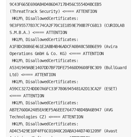
9C43F665E690AB4D486D4717B456C5554D4BCEB5 
(ThreatTrack Security) <==== ATTENTION  
 HKLM\ DisallowedCertificates: 
9E3F95577B37C74CA2F70C1E1859E798B7FC6B13 (CURIOLAB 
S.M.B.A.) <==== ATTENTION  
 HKLM\ DisallowedCertificates: 
A1F8DCB086E461E2ABB4B46ADCFA0B48C58B6E99 (Avira 
Operations GmbH & Co. KG) <==== ATTENTION  
 HKLM\ DisallowedCertificates: 
A5341949ABE1407DD7BF7DFE75460D9608FBC309 (BullGuard 
Ltd) <==== ATTENTION  
 HKLM\ DisallowedCertificates: 
A59CC32724DD07A6FC33F7806945481A2D13CA2F (ESET) 
<==== ATTENTION  
 HKLM\ DisallowedCertificates: 
AB7E760DA2485EA9EF5A6EEE7647748D4BA6B947 (AVG 
Technologies CZ) <==== ATTENTION  
 HKLM\ DisallowedCertificates: 
AD4C5429E10F4FF6C01840C20ABA344D7401209F (Avast 