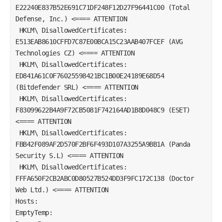
E22240E837B52E691C71DF248F12D27F96441C00 (Total 
Defense, Inc.) <==== ATTENTION  
 HKLM\ DisallowedCertificates: 
E513EAB8610CFFD7C87E00BCA15C23AAB407FCEF (AVG 
Technologies CZ) <==== ATTENTION  
 HKLM\ DisallowedCertificates: 
ED841A61C0F76025598421BC1B00E24189E68D54 
(Bitdefender SRL) <==== ATTENTION  
 HKLM\ DisallowedCertificates: 
F83099622B4A9F72CB5081F742164AD1B8D048C9 (ESET) 
<==== ATTENTION  
 HKLM\ DisallowedCertificates: 
FBB42F089AF2D570F2BF6F493D107A3255A9BB1A (Panda 
Security S.L) <==== ATTENTION  
 HKLM\ DisallowedCertificates: 
FFFA650F2CB2ABC0D80527B524DD3F9FC172C138 (Doctor 
Web Ltd.) <==== ATTENTION  
Hosts:
EmptyTemp: