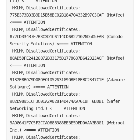
Ltd) <==== ATTENTION  
 HKLM\ DisallowedCertificates: 
775B373B33B9D15B58BC02B184704332B97C3CAF (McAfee) 
<==== ATTENTION  
 HKLM\ DisallowedCertificates: 
872CD334B7E7B3C3D1C6114CD6B221026D505EAB (Comodo 
Security Solutions) <==== ATTENTION  
 HKLM\ DisallowedCertificates: 
88AD5DFE24126872B33175D1778687B642323ACF (McAfee) 
<==== ATTENTION  
 HKLM\ DisallowedCertificates: 
9132E8B079D080E01D52631690BE18EBC2347C1E (Adaware 
Software) <==== ATTENTION  
 HKLM\ DisallowedCertificates: 
982D98951CF3C0CA2A02814D474A976CBFF6BDB1 (Safer 
Networking Ltd.) <==== ATTENTION  
 HKLM\ DisallowedCertificates: 
9A08641F7C5F2CCA0888388BE3E5DBDDAAA3B361 (Webroot 
Inc.) <==== ATTENTION  
 HKLM\ DisallowedCertificates: 