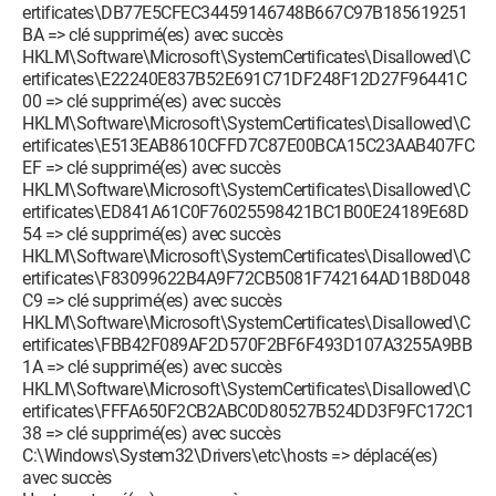
ertificates\DB77E5CFEC34459146748B667C97B185619251
BA => clé supprimé(es) avec succès
HKLM\Software\Microsoft\SystemCertificates\Disallowed\C
ertificates\E22240E837B52E691C71DF248F12D27F96441C
00 => clé supprimé(es) avec succès
HKLM\Software\Microsoft\SystemCertificates\Disallowed\C
ertificates\E513EAB8610CFFD7C87E00BCA15C23AAB407FC
EF => clé supprimé(es) avec succès
HKLM\Software\Microsoft\SystemCertificates\Disallowed\C
ertificates\ED841A61C0F76025598421BC1B00E24189E68D
54 => clé supprimé(es) avec succès
HKLM\Software\Microsoft\SystemCertificates\Disallowed\C
ertificates\F83099622B4A9F72CB5081F742164AD1B8D048
C9 => clé supprimé(es) avec succès
HKLM\Software\Microsoft\SystemCertificates\Disallowed\C
ertificates\FBB42F089AF2D570F2BF6F493D107A3255A9BB
1A => clé supprimé(es) avec succès
HKLM\Software\Microsoft\SystemCertificates\Disallowed\C
ertificates\FFFA650F2CB2ABC0D80527B524DD3F9FC172C1
38 => clé supprimé(es) avec succès
C:\Windows\System32\Drivers\etc\hosts => déplacé(es)
avec succès