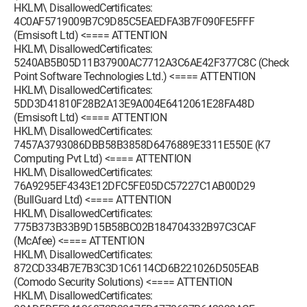
HKLM\ DisallowedCertificates:
4C0AF5719009B7C9D85C5EAEDFA3B7F090FE5FFF
(Emsisoft Ltd) <==== ATTENTION
HKLM\ DisallowedCertificates:
5240AB5B05D11B37900AC7712A3C6AE42F377C8C (Check
Point Software Technologies Ltd.) <==== ATTENTION
HKLM\ DisallowedCertificates:
5DD3D41810F28B2A13E9A004E6412061E28FA48D
(Emsisoft Ltd) <==== ATTENTION
HKLM\ DisallowedCertificates:
7457A3793086DBB58B3858D6476889E3311E550E (K7
Computing Pvt Ltd) <==== ATTENTION
HKLM\ DisallowedCertificates:
76A9295EF4343E12DFC5FE05DC57227C1AB00D29
(BullGuard Ltd) <==== ATTENTION
HKLM\ DisallowedCertificates:
775B373B33B9D15B58BC02B184704332B97C3CAF
(McAfee) <==== ATTENTION
HKLM\ DisallowedCertificates:
872CD334B7E7B3C3D1C6114CD6B221026D505EAB
(Comodo Security Solutions) <==== ATTENTION
HKLM\ DisallowedCertificates: