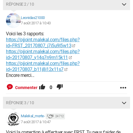
RÉPONSE 2 / 10
Leonidas21000
7 août 2017 à 10:43
Voici les 3 rapports:
https://pjjoint.malekal.com/files.php?
id=FRST_20170807_j7i5u9l5w13
https://pjjoint.malekal.com/files.php?
id=20170807_y14q7n9m15k11
https://pjjoint.malekal.com/files.php?
id=20170807_b11j8i12x11s7
Encore merci...
0
Commenter
RÉPONSE 3 / 10
Malekal_morte-
24 712
7 août 2017 à 10:47
Voici la correction à effectuer avec FRST. Tu peux t'aider de