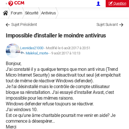
Question
Forum
Sécurité
Antivirus
Sujet Précédent
Sujet Suivant
Impossible d'installer le moindre antivirus
Leonidas21000
-
Modifié le 6 août 2017 à 20:51
Malekal_morte-
-
9 août 2017 à 10:13
Bonjour,
J'ai constaté il y a quelque temps que mon anti virus (Trend
Micro Internet Security) se désactivait tout seul (et empêchait
tout de même de réactiver Windows defender).
Je l'ai désinstallé mais le contrôle de compte utilisateur
bloque sa réinstallation. J'ai essayé d'installer Avast, c'est
impossible pour les mêmes raisons.
Windows defender refuse toujours se réactiver.
J'ai windows 10.
Est ce qu'une âme charitable pourrait me venir en aide? Je
commence à désespérer...
Merci