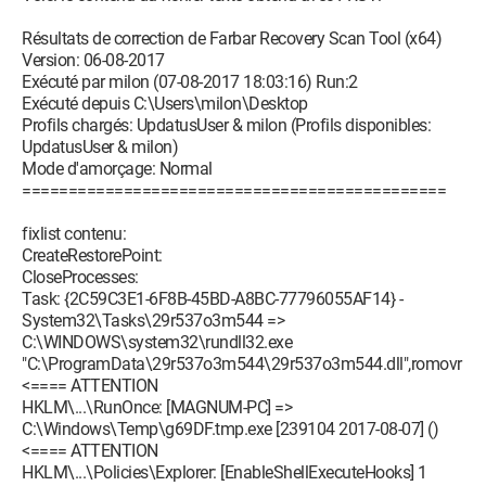
Résultats de correction de Farbar Recovery Scan Tool (x64)
Version: 06-08-2017
Exécuté par milon (07-08-2017 18:03:16) Run:2
Exécuté depuis C:\Users\milon\Desktop
Profils chargés: UpdatusUser & milon (Profils disponibles:
UpdatusUser & milon)
Mode d'amorçage: Normal
==============================================
fixlist contenu:
CreateRestorePoint:
CloseProcesses:
Task: {2C59C3E1-6F8B-45BD-A8BC-77796055AF14} -
System32\Tasks\29r537o3m544 =>
C:\WINDOWS\system32\rundll32.exe
"C:\ProgramData\29r537o3m544\29r537o3m544.dll",romovr
<==== ATTENTION
HKLM\...\RunOnce: [MAGNUM-PC] =>
C:\Windows\Temp\g69DF.tmp.exe [239104 2017-08-07] ()
<==== ATTENTION
HKLM\...\Policies\Explorer: [EnableShellExecuteHooks] 1