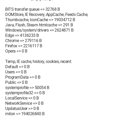
BITS transfer queue => 32768 B
DOMStore, IE Recovery, AppCache, Feeds Cache,
Thumbcache, IconCache => 19034712 B
Java, Flash, Steam htmlcache => 291 B
Windows/system/drivers => 2624871 B
Edge => 4136233 B
Chrome => 279116 B
Firefox => 2216117 B
Opera => 0 B
Temp, IE cache, history, cookies, recent:
Default => 0 B
Users => 0 B
ProgramData => 0 B
Public => 0 B
systemprofile => 50054 B
systemprofile32 => 0 B
LocalService => 0 B
NetworkService => 0 B
UpdatusUser => 0 B
milon => 194026840 B