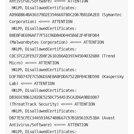
Antivirus/Software) <==== ATTENTION  
 HKLM\ DisallowedCertificates: 
AD96BB64BA36379D2E354660780C2067B81DA2E0 (Symantec 
Corporation) <==== ATTENTION  
 HKLM\ DisallowedCertificates: 
B8EBF0E696AF77F51C96DB4D044586E2F4F8FD84 
(Malwarebytes Corporation) <==== ATTENTION  
 HKLM\ DisallowedCertificates: 
CDC37C22FE9272D8F2610206AD397A45040326B8 (Trend 
Micro) <==== ATTENTION  
 HKLM\ DisallowedCertificates: 
D3F78D747E7C5D6D3AE8ABFDDA7522BFB4CBD598 (Kaspersky 
Lab) <==== ATTENTION  
 HKLM\ DisallowedCertificates: 
DB303C9B61282DE525DC754A535CA2D6A9BD3D87 
(ThreatTrack Security) <==== ATTENTION  
 HKLM\ DisallowedCertificates: 
DB77E5CFEC34459146748B667C97B185619251BA (Avast 
Antivirus/Software) <==== ATTENTION  
 HKLM\ DisallowedCertificates: 