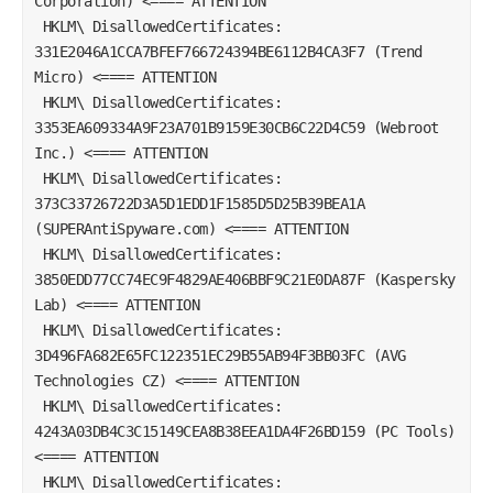
Corporation) <==== ATTENTION  
 HKLM\ DisallowedCertificates: 
331E2046A1CCA7BFEF766724394BE6112B4CA3F7 (Trend 
Micro) <==== ATTENTION  
 HKLM\ DisallowedCertificates: 
3353EA609334A9F23A701B9159E30CB6C22D4C59 (Webroot 
Inc.) <==== ATTENTION  
 HKLM\ DisallowedCertificates: 
373C33726722D3A5D1EDD1F1585D5D25B39BEA1A 
(SUPERAntiSpyware.com) <==== ATTENTION  
 HKLM\ DisallowedCertificates: 
3850EDD77CC74EC9F4829AE406BBF9C21E0DA87F (Kaspersky 
Lab) <==== ATTENTION  
 HKLM\ DisallowedCertificates: 
3D496FA682E65FC122351EC29B55AB94F3BB03FC (AVG 
Technologies CZ) <==== ATTENTION  
 HKLM\ DisallowedCertificates: 
4243A03DB4C3C15149CEA8B38EEA1DA4F26BD159 (PC Tools) 
<==== ATTENTION  
 HKLM\ DisallowedCertificates: 