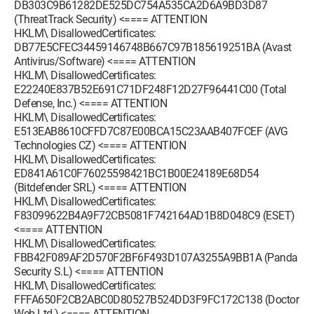
DB303C9B61282DE525DC754A535CA2D6A9BD3D87
(ThreatTrack Security) <==== ATTENTION
HKLM\ DisallowedCertificates:
DB77E5CFEC34459146748B667C97B185619251BA (Avast
Antivirus/Software) <==== ATTENTION
HKLM\ DisallowedCertificates:
E22240E837B52E691C71DF248F12D27F96441C00 (Total
Defense, Inc.) <==== ATTENTION
HKLM\ DisallowedCertificates:
E513EAB8610CFFD7C87E00BCA15C23AAB407FCEF (AVG
Technologies CZ) <==== ATTENTION
HKLM\ DisallowedCertificates:
ED841A61C0F76025598421BC1B00E24189E68D54
(Bitdefender SRL) <==== ATTENTION
HKLM\ DisallowedCertificates:
F83099622B4A9F72CB5081F742164AD1B8D048C9 (ESET)
<==== ATTENTION
HKLM\ DisallowedCertificates:
FBB42F089AF2D570F2BF6F493D107A3255A9BB1A (Panda
Security S.L) <==== ATTENTION
HKLM\ DisallowedCertificates:
FFFA650F2CB2ABC0D80527B524DD3F9FC172C138 (Doctor
Web Ltd.) <==== ATTENTION