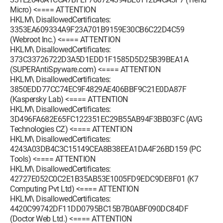
Micro) <==== ATTENTION
HKLM\ DisallowedCertificates:
3353EA609334A9F23A701B9159E30CB6C22D4C59
(Webroot Inc.) <==== ATTENTION
HKLM\ DisallowedCertificates:
373C33726722D3A5D1EDD1F1585D5D25B39BEA1A
(SUPERAntiSpyware.com) <==== ATTENTION
HKLM\ DisallowedCertificates:
3850EDD77CC74EC9F4829AE406BBF9C21E0DA87F
(Kaspersky Lab) <==== ATTENTION
HKLM\ DisallowedCertificates:
3D496FA682E65FC122351EC29B55AB94F3BB03FC (AVG
Technologies CZ) <==== ATTENTION
HKLM\ DisallowedCertificates:
4243A03DB4C3C15149CEA8B38EEA1DA4F26BD159 (PC
Tools) <==== ATTENTION
HKLM\ DisallowedCertificates:
42727E052C0C2E1B35AB53E1005FD9EDC9DE8F01 (K7
Computing Pvt Ltd) <==== ATTENTION
HKLM\ DisallowedCertificates:
4420C99742DF11DD0795BC15B7B0ABF090DC84DF
(Doctor Web Ltd.) <==== ATTENTION