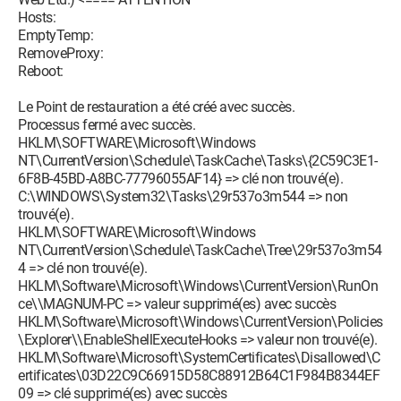
Hosts:
EmptyTemp:
RemoveProxy:
Reboot:
Le Point de restauration a été créé avec succès.
Processus fermé avec succès.
HKLM\SOFTWARE\Microsoft\Windows
NT\CurrentVersion\Schedule\TaskCache\Tasks\{2C59C3E1-
6F8B-45BD-A8BC-77796055AF14} => clé non trouvé(e).
C:\WINDOWS\System32\Tasks\29r537o3m544 => non
trouvé(e).
HKLM\SOFTWARE\Microsoft\Windows
NT\CurrentVersion\Schedule\TaskCache\Tree\29r537o3m54
4 => clé non trouvé(e).
HKLM\Software\Microsoft\Windows\CurrentVersion\RunOn
ce\\MAGNUM-PC => valeur supprimé(es) avec succès
HKLM\Software\Microsoft\Windows\CurrentVersion\Policies
\Explorer\\EnableShellExecuteHooks => valeur non trouvé(e).
HKLM\Software\Microsoft\SystemCertificates\Disallowed\C
ertificates\03D22C9C66915D58C88912B64C1F984B8344EF
09 => clé supprimé(es) avec succès