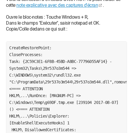
cette
note explicative avec des captures d'écran
.
Ouvre le bloc-notes : Touche Windows + R,
Dans le champs "Exécuter", saisir notepad et OK.
Copie/Colle dedans ce qui suit :
CreateRestorePoint:
CloseProcesses:
Task: {2C59C3E1-6F8B-45BD-A8BC-77796055AF14} - 
System32\Tasks\29r537o3m544 => 
C:\WINDOWS\system32\rundll32.exe 
"C:\ProgramData\29r537o3m544\29r537o3m544.dll",romovr 
<==== ATTENTION
HKLM\...\RunOnce: [MAGNUM-PC] => 
C:\Windows\Temp\g69DF.tmp.exe [239104 2017-08-07] 
() <==== ATTENTION 
HKLM\...\Policies\Explorer: 
[EnableShellExecuteHooks] 1 
 HKLM\ DisallowedCertificates: 