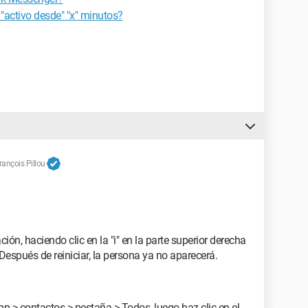
"activo desde" "x" minutos?
ançois Pillou
ón, haciendo clic en la "i" en la parte superior derecha
Después de reiniciar, la persona ya no aparecerá.
pp > contactos > pestaña > Todos, luego haz clic en el