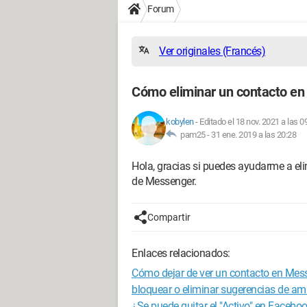
Forum
Ver originales (Francés)
Cómo eliminar un contacto e
kobylen
-
Editado el 18 nov. 2021 a las 0
pam25 -
31 ene. 2019 a las 20:28
Hola, gracias si puedes ayudarme a el
de Messenger.
Compartir
Enlaces relacionados:
Cómo dejar de ver un contacto en Mess
bloquear o eliminar sugerencias de am
¿Se puede quitar el "Activo" en Faceb