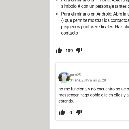
símbolo # con un personaje (antes d
Para eliminarlo en Android: Abre la a
-) que permite mostrar los contactos
pequeños puntos verticales. Haz clic
contacto
109
pam25
31 ene. 2019 a las 20:28
no me funciona, y no encuentro solucio
messenger. hago doble clic en ellos y a
estando.
0