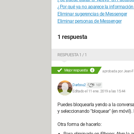
¿Por qué ya no aparece la información 
Eliminar sugerencias de Messenger
Eliminar personas de Messenger
1 respuesta
RESPUESTA 1 / 1
Mejor respuesta
aprobada por
Jean-Fr
Darbou2
107
Editado el 11 ene. 2019 a las 15:44
Puedes bloquearla yendo a la conversaci
y seleccionando "bloquear" (en móvil). 
Otra forma de hacerlo:
Para eliminarlo en iPhone: Abre la a