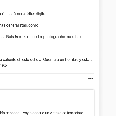
gún la cámara réflex digital.
 más generalistas, como:
les-Nuls-5eme-edition-La-photographie-au-reflex-
á caliente el resto del día. Quema a un hombre y estará
hett-
bía pensado... voy a echarle un vistazo de inmediato.