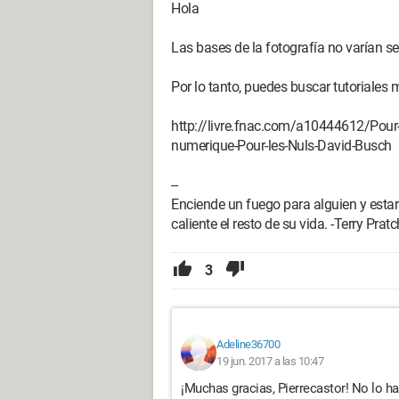
Hola
Las bases de la fotografía no varían se
Por lo tanto, puedes buscar tutoriales
http://livre.fnac.com/a10444612/Pour-
numerique-Pour-les-Nuls-David-Busch
--
Enciende un fuego para alguien y estar
caliente el resto de su vida. -Terry Pratc
3
Adeline36700
19 jun. 2017 a las 10:47
¡Muchas gracias, Pierrecastor! No lo ha