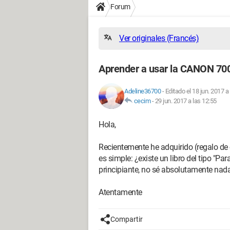
Forum
Ver originales (Francés)
Aprender a usar la CANON 70
Adeline36700
-
Editado el 18 jun. 2017 a
cecim
-
29 jun. 2017 a las 12:55
Hola,
Recientemente he adquirido (regalo 
es simple: ¿existe un libro del tipo "
principiante, no sé absolutamente nad
Atentamente
Compartir