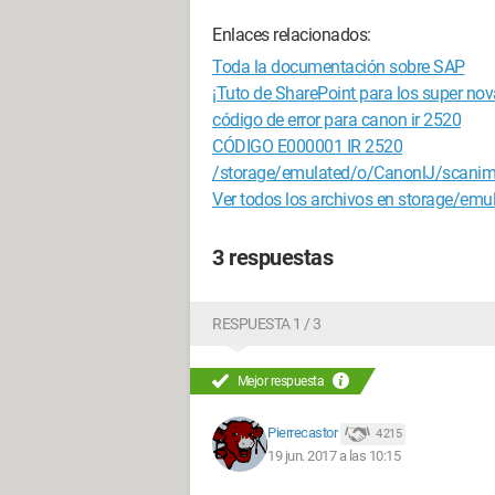
Enlaces relacionados:
Toda la documentación sobre SAP
¡Tuto de SharePoint para los super nov
código de error para canon ir 2520
CÓDIGO E000001 IR 2520
/storage/emulated/o/CanonlJ/scani
Ver todos los archivos en storage/emu
3 respuestas
RESPUESTA 1 / 3
Mejor respuesta
Pierrecastor
4 215
19 jun. 2017 a las 10:15