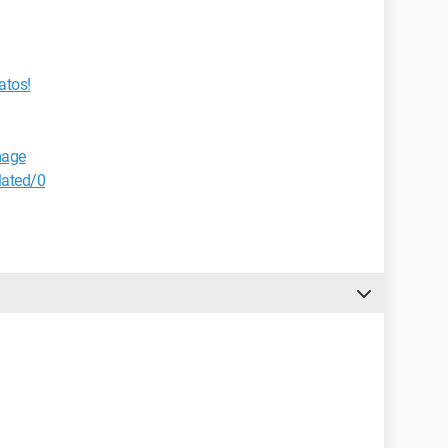
atos!
mage
lated/0