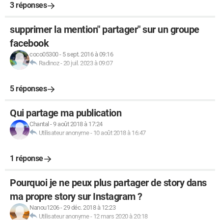
3 réponses
supprimer la mention" partager" sur un groupe
facebook
coco05300
-
5 sept. 2016 à 09:16
Radinoz
-
20 juil. 2023 à 09:07
5 réponses
Qui partage ma publication
Chantal
-
9 août 2018 à 17:24
Utilisateur anonyme
-
10 août 2018 à 16:47
1 réponse
Pourquoi je ne peux plus partager de story dans
ma propre story sur Instagram ?
Nanou1206
-
29 déc. 2018 à 12:23
Utilisateur anonyme
-
12 mars 2020 à 20:18