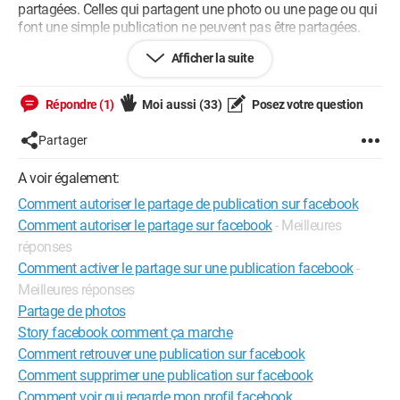
partagées. Celles qui partagent une photo ou une page ou qui
font une simple publication ne peuvent pas être partagées.
J'ai l'impression que le partage fonctionne uniquement pour
Afficher la suite
les liens internet.
Pouvez-vous répondre à ma demande? Merci
Répondre (1)
Moi aussi
(33)
Posez votre question
Partager
A voir également:
Comment autoriser le partage de publication sur facebook
Comment autoriser le partage sur facebook
- Meilleures
réponses
Comment activer le partage sur une publication facebook
-
Meilleures réponses
Partage de photos
Story facebook comment ça marche
Comment retrouver une publication sur facebook
Comment supprimer une publication sur facebook
Comment voir qui regarde mon profil facebook