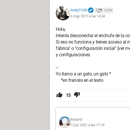
Andy31200
12 204
6 may. 2017 a las 14:34
Hola,
Intenta desconectar el enchufe de la co
Si eso no funciona y tienes acceso al m
fábrica" o "configuración inicial" (ver 
y configuraciones.
--
Yo llamo a un gato, un gato *
*en francés en el texto
15
Roirand
13 jul. 2021 a las 17:18