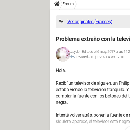
Forum
Ver originales (Francés)
Problema extraño con la televi
Jayde
-
Editado el 6 may. 2017 a las 14:
Roirand -
13 jul. 2021 a las 17:18
Hola,
Recibí un televisor de alguien, un Phi
estaba viendo la televisión tranquilo. Y
cambiar la fuente con los botones del t
negra.
Intenté volver atrás, poner la fuente de 
siquiera aparece, el televisor está neg