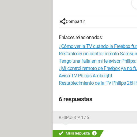
Sin embargo, puedo subir o bajar el vo
de opciones sin problema (navegando,
permitían cambiar la fuente del televis
Compartir
¿Alguien tiene una idea? Gracias de an
Enlaces relacionados:
Configuración:
Windows / Chrome 57.
¿Cómo ver la TV cuando la Freebox fu
Restablecer un control remoto Samsu
Tengo una falla en mi televisor Philips:
¿Mi control remoto de Freebox ya no f
Aviso TV Philips Ambilight
Restablecimiento de la TV Philips 2
6 respuestas
RESPUESTA 1 / 6
Mejor respuesta