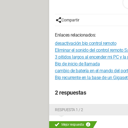
Solo hay un ruido, un "Bip" que está all
vez que lo escuchamos.
Compartir
Último elemento, si apagamos el sonid
activar el sonido, el bip regresa de inm
Enlaces relacionados:
No he tocado ni desmontado nada desd
desactivación bip control remoto
Si tuvieran algo sobre la resolución de 
Eliminar el sonido del control remo
3 pitidos largos al encender mi PC y la
Les agradezco de antemano.
Bip de inicio de llamada
cambio de batería en el mando del port
Romain (Alias rorpfo)
Bip recurrente en la base de un Gigase
2 respuestas
RESPUESTA 1 / 2
Mejor respuesta