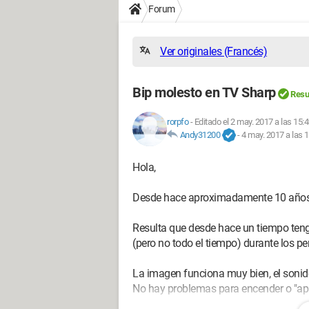
Forum
Ver originales (Francés)
Bip molesto en TV Sharp
Resu
rorpfo
-
Editado el 2 may. 2017 a las 15:
Andy31200
-
4 may. 2017 a las 
Hola,
Desde hace aproximadamente 10 años
Resulta que desde hace un tiempo ten
(pero no todo el tiempo) durante los pe
La imagen funciona muy bien, el sonid
No hay problemas para encender o "apa