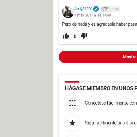
Andy31200
12 204
4 may. 2017 a las 14:49
Pero de nada y es agradable haber pasa
0
Mostra
HÁGASE MIEMBRO EN UNOS P
Conéctese fácilmente con
Siga fácilmente sus disc