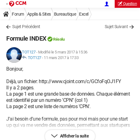
Question
Forum
Applis & Sites
Bureautique
Excel
Sujet Précédent
Sujet Suivant
Formule INDEX
Résolu
TOT127
-
Modifié le 5 mars 2017 à 15:36
TOT127
-
11 mars 2017 à 17:33
Bonjour,
Déjà, un fichier: http://www.cjoint.com/c/GCfoFqOJ1FY
Il y a 2 pages.
La page 1 est une grande base de données. Chaque élément
est identifié par un numéro 'CPN" (col 1)
La page 2 est une liste de numéros 'CPN'.
J'ai besoin d'une formule, pas pour moi mais pour une start
up qui va me vendre des données, permettant aux startupers
d'isoler les données de la page 1 (ligne entière, comme celels
Afficher la suite
de la page 1) et de les basculer les lignes sur la page 2, SI et