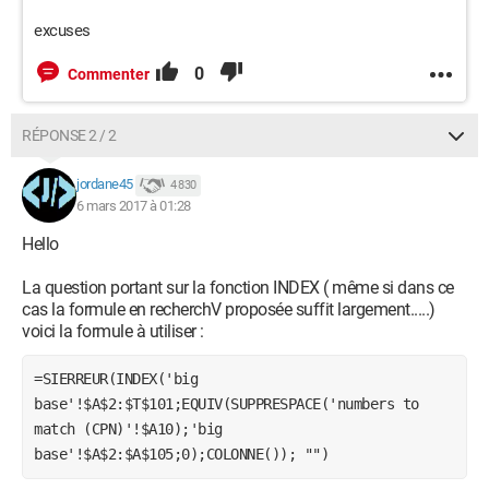
excuses
0
Commenter
RÉPONSE 2 / 2
jordane45
4 830
6 mars 2017 à 01:28
Hello
La question portant sur la fonction INDEX ( même si dans ce
cas la formule en recherchV proposée suffit largement.....)
voici la formule à utiliser :
=SIERREUR(INDEX('big 
base'!$A$2:$T$101;EQUIV(SUPPRESPACE('numbers to 
match (CPN)'!$A10);'big 
base'!$A$2:$A$105;0);COLONNE()); "")