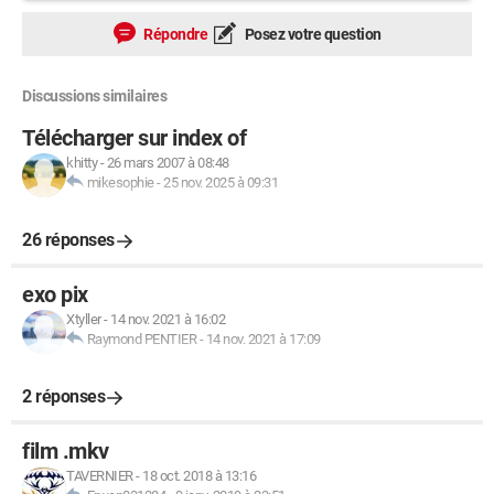
Répondre
Posez votre question
Discussions similaires
Télécharger sur index of
khitty
-
26 mars 2007 à 08:48
mikesophie
-
25 nov. 2025 à 09:31
26 réponses
exo pix
Xtyller
-
14 nov. 2021 à 16:02
Raymond PENTIER
-
14 nov. 2021 à 17:09
2 réponses
film .mkv
TAVERNIER
-
18 oct. 2018 à 13:16