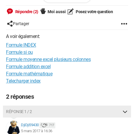
seulement SI le numéro "CPN" est présent dans ma liste. Alors,
ils vont m'envoyer la page 2.
Répondre (2)
Moi aussi
Posez votre question
C'est la seule option, sinon on me demande 900euros lol. Et ils
me font une fleur, donc en gros "tu économistes, mais tu
Partager
trouves la formule, et nous on t'envoie le truc"
A voir également:
Je sais que la fonction INDEX, que je commence à peine à
Formule INDEX
maîtriser, permet de faire quelque chose comme ça. Un
conseil ?
Formule si ou
Formule moyenne excel plusieurs colonnes
merci :)
Formule addition excel
Formule mathématique
Telecharger index
2 réponses
RÉPONSE 1 / 2
DjiDji59430
717
5 mars 2017 à 16:36