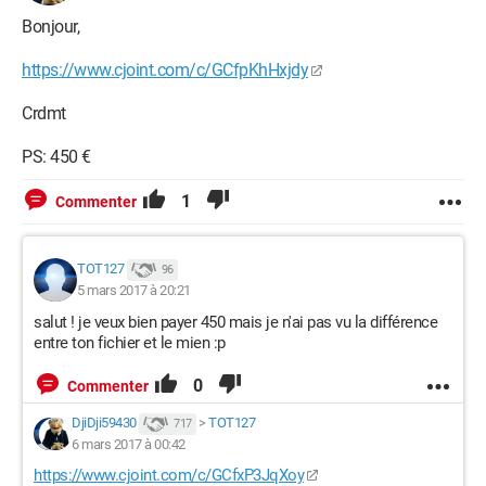
Bonjour,
https://www.cjoint.com/c/GCfpKhHxjdy
Crdmt
PS: 450 €
1
Commenter
TOT127
96
5 mars 2017 à 20:21
salut ! je veux bien payer 450 mais je n'ai pas vu la différence
entre ton fichier et le mien :p
0
Commenter
DjiDji59430
>
TOT127
717
6 mars 2017 à 00:42
https://www.cjoint.com/c/GCfxP3JqXoy