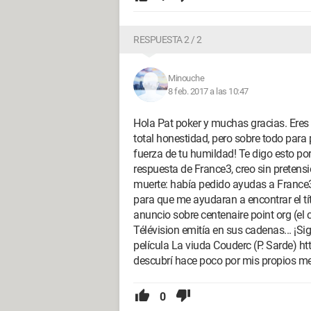
RESPUESTA 2 / 2
Minouche
8 feb. 2017 a las 10:47
Hola Pat poker y muchas gracias. Eres
total honestidad, pero sobre todo para
fuerza de tu humildad! Te digo esto po
respuesta de France3, creo sin preten
muerte: había pedido ayudas a France3
para que me ayudaran a encontrar el t
anuncio sobre centenaire point org (el 
Télévision emitía en sus cadenas... ¡S
película La viuda Couderc (P. Sarde
descubrí hace poco por mis propios me
0