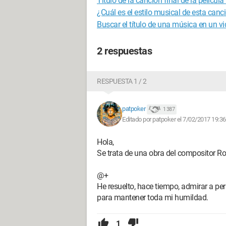
Título de la canción final de la película
¿Cuál es el estilo musical de esta canc
Buscar el título de una música en un 
2 respuestas
RESPUESTA 1 / 2
patpoker
1 387
Editado por patpoker el 7/02/2017 19:36
Hola,
Se trata de una obra del compositor 
@+
He resuelto, hace tiempo, admirar a p
para mantener toda mi humildad.
1