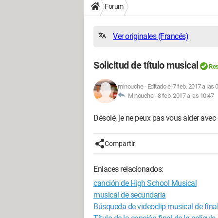
Forum
Ver originales (Francés)
Solicitud de título musical
Res
minouche
-
Editado el 7 feb. 2017 a las 
Minouche -
8 feb. 2017 a las 10:47
Désolé, je ne peux pas vous aider avec 
Compartir
Enlaces relacionados:
canción de High School Musical
musical de secundaria
Búsqueda de videoclip musical de finale