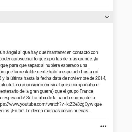
 un ángel al que hay que mantener en contacto con
 poder aprovechar lo que aportas de más grande: ¡la
rque, para que sepas: si hubiera esperado una
sión que lamentablemente habría esperado hasta mi
 y la última hasta la fecha data de noviembre de 2014,
ítulo de la composición musical que acompañaba el
centenario de la gran guerra) que el grupo France
igo esperando! Se trataba de la banda sonora de la
) https://www.youtube.com/watch?v=ktZ2e3zgOyw que
dios. ¡En fin! Te deseo muchas cosas buenas...