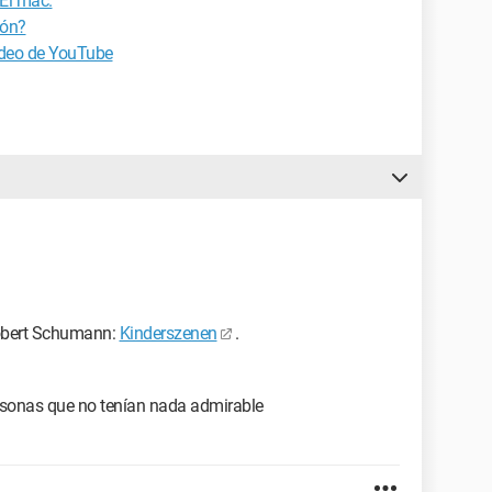
 El mac.
ión?
video de YouTube
Robert Schumann:
Kinderszenen
.
ersonas que no tenían nada admirable