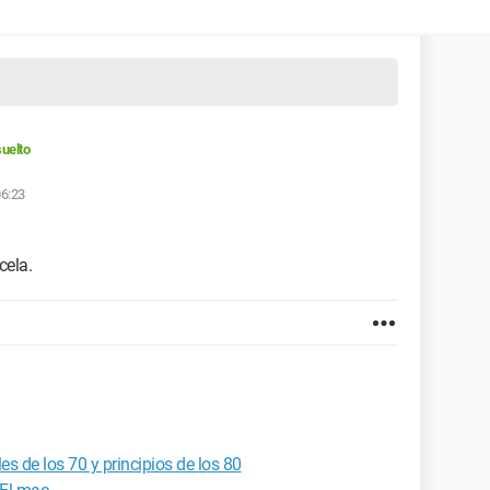
uelto
06:23
cela.
s de los 70 y principios de los 80