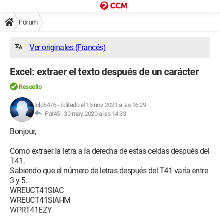
Forum
Ver originales (Francés)
Excel: extraer el texto después de un carácter
Resuelto
lolo5476
-
Editado el 16 nov. 2021 a las 16:29
Pat45 -
30 may. 2020 a las 14:33
Bonjour,
Cómo extraer la letra a la derecha de estas celdas después del
T41.
Sabiendo que el número de letras después del T41 varía entre
3 y 5.
WREUCT41SIAC
WREUCT41SIAHM
WPRT41EZY