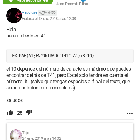
Mejor respuesta
Jean-François Pillou
Vaucluse
6 453
Editado el 13 dic. 2018 a las 12:08
Hola
para un texto en A1
=EXTRAE(A1;ENCONTRAR("T41";A1)+3;10)
el 10 depende del número de caracteres máximo que puedes
encontrar detrás de T41, pero Excel solo tendrá en cuenta el
número útil (salvo que tengas espacios al final del texto, que
serán contados como caracteres)
saludos
25
Tojo
24 ene. 2019 a las 14:02