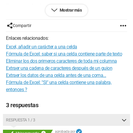
Entonces no funcionan
Mostrar más
=DERECHA(A1;LARGO(A1)-
ENCONTRAR("T41";A1;ENCONTRAR("T41";A1)+1)) 
Compartir
=DERECHA(A1;LARGO(A1)-BUSCAR("T41";A1;3))
Enlaces relacionados:
Excel, añadir un carácter a una celda
Le agradezco.
Fórmula de Excel: saber si una celda contiene parte de texto
Aposté chocolate a que lo encontraría, pero ya llevo 30
Eliminar los dos primeros caracteres de toda mi columna
minutos con esto.
Extraer una cadena de caracteres después de un guion
Extraer los datos de una celda antes de una coma...
Fórmula de Excel: "SI" una celda contiene una palabra,
entonces ?
3 respuestas
RESPUESTA 1 / 3
aprobada por