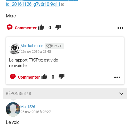
id=20161126_g7v6r10r9q11
Merci
0
Commenter
Malekal_morte-
24 711
26 nov. 2016 à 21:48
Le rapport FRST.txt est vide
renvoie le.
0
Commenter
RÉPONSE 3 / 8
Mart1826
26 nov. 2016 à 22:27
Le voici