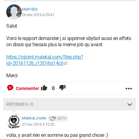
Mart1826
26 nov. 2016 à 23:41
Salut
Vorci le rapport demander j ai spprimer sbybot aussi en effets
on dirais qui fessais plus la meme job qu avant
https://pjjoint.malekal.com/files.php?
id=20161126_r13t7r6q14c6
Merci
0
Commenter
RÉPONSE 6 / 8
Malekal_morte-
24 711
27 nov. 2016 à 12:20
voila, y avait rien en somme ou pas grand chose :)