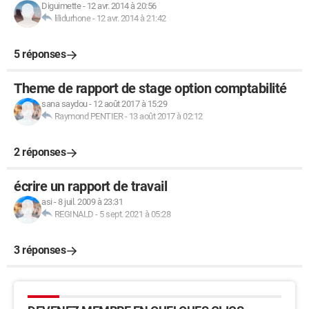
Diguimette
-
12 avr. 2014 à 20:56
lilidurhone
-
12 avr. 2014 à 21:42
5 réponses
Theme de rapport de stage option comptabilité
sana saydou
-
12 août 2017 à 15:29
Raymond PENTIER
-
13 août 2017 à 02:12
2 réponses
écrire un rapport de travail
asi
-
8 juil. 2009 à 23:31
REGINALD
-
5 sept. 2021 à 05:28
3 réponses