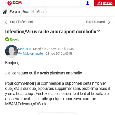
Question
Forum
Sécurité
Virus
Sujet Précédent
Sujet Suivant
Infection/Virus suite aux rapport combofix ?
Résolu
Mart1826
-
Modifié le 26 nov. 2016 à 18:45
Malekal_morte-
-
28 nov. 2016 à 09:58
Bonjour,
J ai constater qu il y avais plusieurs anomalie
Pour commencer j ai commencer a supprimer certain fichier
que j etais sur que je pouvais supprimer sans probleme mais il
y en a beaucoup . Firefox etais enormement lent et le portable
aussi vraiment.... j ai faite quelque manœuvre comme
MBAM,Ccleaner,ADW etc .
Je viens de faire un scan avec Combofix je sais juste pas