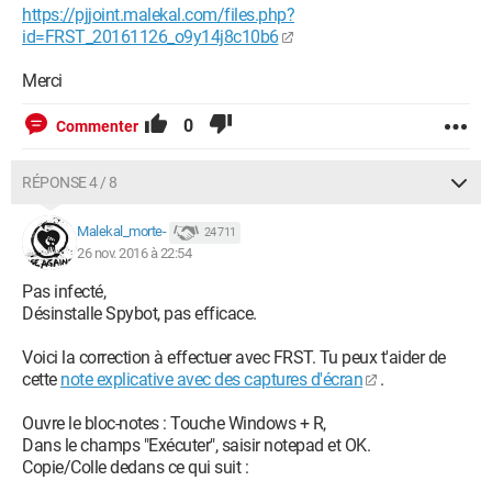
https://pjjoint.malekal.com/files.php?
id=FRST_20161126_o9y14j8c10b6
Merci
0
Commenter
RÉPONSE 4 / 8
Malekal_morte-
24 711
26 nov. 2016 à 22:54
Pas infecté,
Désinstalle Spybot, pas efficace.
Voici la correction à effectuer avec FRST. Tu peux t'aider de
cette
note explicative avec des captures d'écran
.
Ouvre le bloc-notes : Touche Windows + R,
Dans le champs "Exécuter", saisir notepad et OK.
Copie/Colle dedans ce qui suit :