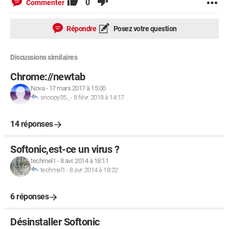
0
Commenter
Répondre
Posez votre question
Discussions similaires
Chrome://newtab
Nova
-
17 mars 2017 à 15:00
snoopy35_
-
8 févr. 2018 à 14:17
14 réponses
Softonic,est-ce un virus ?
techmel1
-
8 avr. 2014 à 18:11
techmel1
-
8 avr. 2014 à 18:22
6 réponses
Désinstaller Softonic