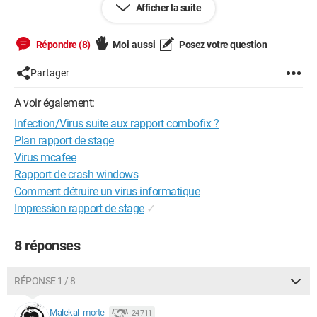
Afficher la suite
comment l envoyer
J aimerais avoir de l aide pour nettoyer ce portable au mieux
Répondre (8)
Moi aussi
Posez votre question
qui peu etre nettoyer (drivers et tout autres chose qui vont
améliorer ce portable)
Partager
Je suis disposer a faire tout les etapes que vous aller me
demander de faire
A voir également:
Infection/Virus suite aux rapport combofix ?
Merci a vous tous de prendre le temps de vouloir m aider dans
cette situation
Plan rapport de stage
Virus mcafee
Rapport de crash windows
Comment détruire un virus informatique
Impression rapport de stage
✓
8 réponses
RÉPONSE 1 / 8
Malekal_morte-
24 711