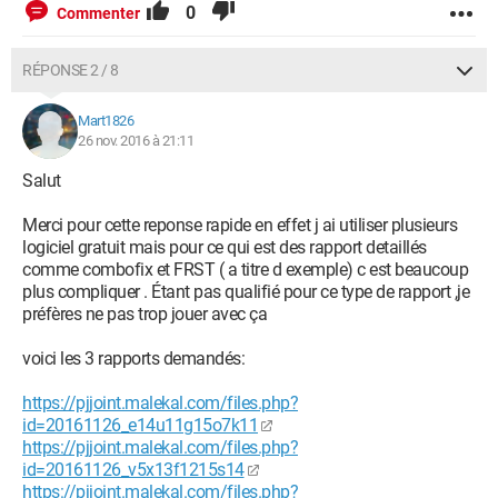
0
Commenter
RÉPONSE 2 / 8
Mart1826
26 nov. 2016 à 21:11
Salut
Merci pour cette reponse rapide en effet j ai utiliser plusieurs
logiciel gratuit mais pour ce qui est des rapport detaillés
comme combofix et FRST ( a titre d exemple) c est beaucoup
plus compliquer . Étant pas qualifié pour ce type de rapport ,je
préfères ne pas trop jouer avec ça
voici les 3 rapports demandés:
https://pjjoint.malekal.com/files.php?
id=20161126_e14u11g15o7k11
https://pjjoint.malekal.com/files.php?
id=20161126_v5x13f1215s14
https://pjjoint.malekal.com/files.php?