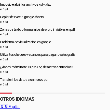
Imposible abrir los archivos xsl y xlsx
el 6 jul.
Copiar de excel a google sheets
el 6 jul.
Zonas de texto o formularios de word invisibles en pdf
el 6 jul.
Problema de visualización en google
el 6 jul.
Utiliza tus cheques-vacances para pagar peajes gratis
el 6 jul.
¿xiaomi redmi note 13 pro+ 5g desactivar anuncios?
el 6 jul.
Transferir los datos a un nuevo pc
el 6 jul.
OTROS IDIOMAS
🇬🇧
English