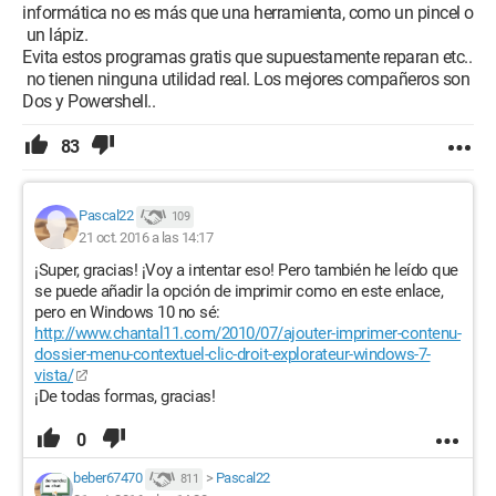
informática no es más que una herramienta, como un pincel o
un lápiz.
Evita estos programas gratis que supuestamente reparan etc..
no tienen ninguna utilidad real. Los mejores compañeros son
Dos y Powershell..
83
Pascal22
109
21 oct. 2016 a las 14:17
¡Super, gracias! ¡Voy a intentar eso! Pero también he leído que
se puede añadir la opción de imprimir como en este enlace,
pero en Windows 10 no sé:
http://www.chantal11.com/2010/07/ajouter-imprimer-contenu-
dossier-menu-contextuel-clic-droit-explorateur-windows-7-
vista/
¡De todas formas, gracias!
0
beber67470
>
Pascal22
811