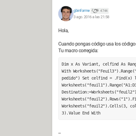
End With
gbinforme
4 744
Por favor, ayúdame si puedes,
3 ago. 2016 a las 21:58
Gracias
Hola,
Cuando pongas código usa los códigos
Tu macro corregida:
Dim x As Variant, celfind As Rang
With Worksheets("Feuil3").Range("
pedido") Set celfind = .Find(x) l
Worksheets("feuil1").Range("A1:D3
Destination:=Worksheets("feuil2")
Worksheets("feuil2").Rows("1").Fi
Worksheets("feuil2").Cells(3, col
3).Value End With 
--