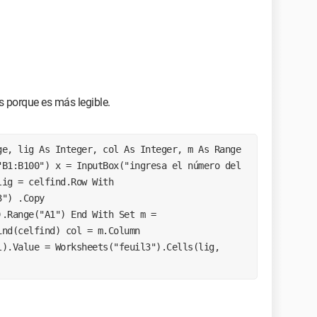
 porque es más legible.
e, lig As Integer, col As Integer, m As Range 
B1:B100") x = InputBox("ingresa el número del 
ig = celfind.Row With 
") .Copy 
.Range("A1") End With Set m = 
nd(celfind) col = m.Column 
).Value = Worksheets("feuil3").Cells(lig, 