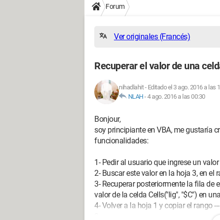
Forum
Ver originales (Francés)
Recuperar el valor de una celd
nihadlahit
-
Editado el 3 ago. 2016 a las 
NLAH
-
4 ago. 2016 a las 00:30
Bonjour,
soy principiante en VBA, me gustaría cr
funcionalidades:
1- Pedir al usuario que ingrese un valor
2- Buscar este valor en la hoja 3, en el 
3- Recuperar posteriormente la fila de e
valor de la celda Cells("lig", "$C") en una
4- Volver a la hoja 1 y copiar el rango -
2