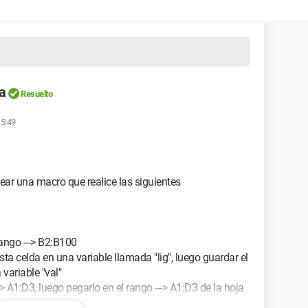
a
Resuelto
15:49
ear una macro que realice las siguientes
rango ---> B2:B100
sta celda en una variable llamada "lig", luego guardar el
 variable "val"
--> A1:D3, luego pegarlo en el rango ---> A1:D3 de la hoja