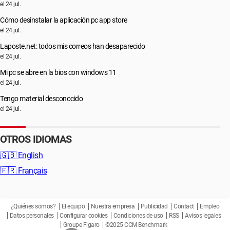
el 24 jul.
Cómo desinstalar la aplicación pc app store
el 24 jul.
Laposte.net: todos mis correos han desaparecido
el 24 jul.
Mi pc se abre en la bios con windows 11
el 24 jul.
Tengo material desconocido
el 24 jul.
OTROS IDIOMAS
🇬🇧
English
🇫🇷
Français
¿Quiénes somos?
El equipo
Nuestra empresa
Publicidad
Contact
Empleo
Datos personales
Configurar cookies
Condiciones de uso
RSS
Avisos legales
Groupe Figaro
©2025 CCM Benchmark