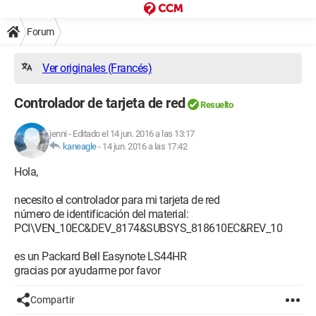
Forum
Ver originales (Francés)
Controlador de tarjeta de red
Resuelto
jenni
-
Editado el 14 jun. 2016 a las 13:17
kaneagle
-
14 jun. 2016 a las 17:42
Hola,
necesito el controlador para mi tarjeta de red
número de identificación del material:
PCI\VEN_10EC&DEV_8174&SUBSYS_818610EC&REV_10
es un Packard Bell Easynote LS44HR
gracias por ayudarme por favor
Compartir