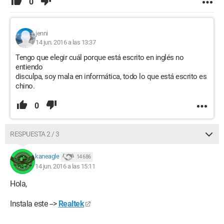
0
jenni
14 jun. 2016 a las 13:37
Tengo que elegir cuál porque está escrito en inglés no
entiendo
disculpa, soy mala en informática, todo lo que está escrito es
chino.
0
RESPUESTA 2 / 3
kaneagle
14 686
14 jun. 2016 a las 15:11
Hola,
Instala este -->
Realtek
--