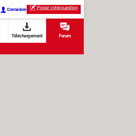
Posez votre
question
Connexion
Téléchargement
Forum