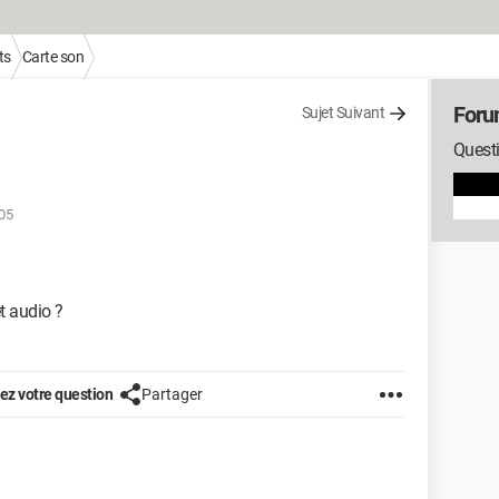
ts
Carte son
Foru
Sujet Suivant
Questi
:05
t audio ?
z votre question
Partager