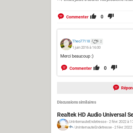
0
Commenter
Theo77118
2
1 juin 2016 à 16:00
Merci beaucoup :)
0
Commenter
Répon
Discussions similaires
Realtek HD Audio Universal S
UnInternauteEndetresse
-
2 févr. 2022 à 1
UnInternauteEndetresse
-
2 févr. 2022