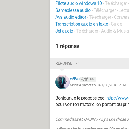
Pilote audio windows 10
- Télécharger 
Sameblesse audio
- Télécharger - Lectu
Avs audio editor
- Télécharger - Conver
Transcription audio en texte
- Guide
Jet audio
- Télécharger - Audio & Musi
1 réponse
RÉPONSE 1 / 1
toflfou
187
Modifié par toflfou le 1/06/2016 14:14
Bonjour Je te propose ceci
http://www.g
pour voir ton matériel en partant du pr
Comme disait M. GABIN :<< il y a une chose que j
>>
Pensez juste a cocher vos problème résolus