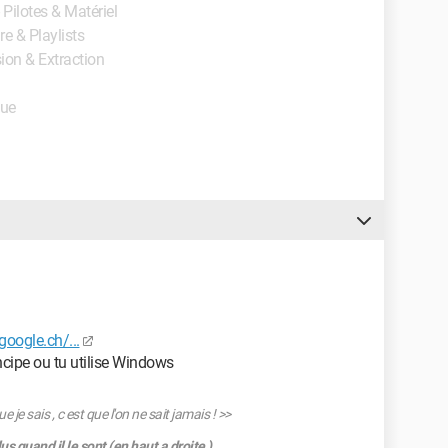
- Pilotes & Matériel
re & Playlists
sion & Extraction
que
oogle.ch/...
incipe ou tu utilise Windows
e sais , c est que l'on ne sait jama­is ! >>
 quand il le sont (en haut a droite )