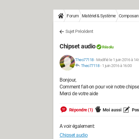
Forum
Matériel & Système
Composan
Sujet Précédent
Chipset audio
Résolu
Theo77118
-
Modifié le 1 juin 2016 à 14
Theo77118
-
1 juin 2016 à 16:00
Bonjour,
Comment fait-on pour voir notre chipse
Merci de votre aide
Répondre (1)
Moi aussi
Pose
A voir également:
Chipset audio