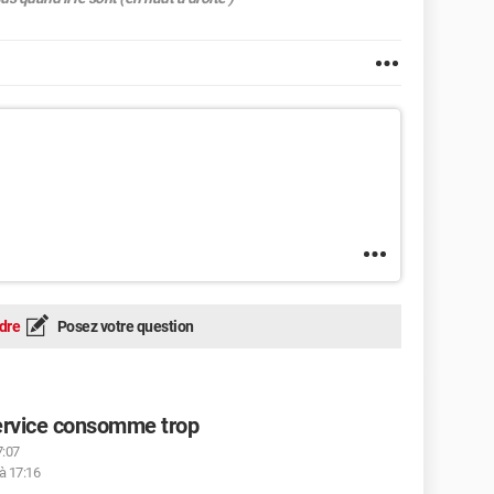
dre
Posez votre question
ervice consomme trop
7:07
 à 17:16