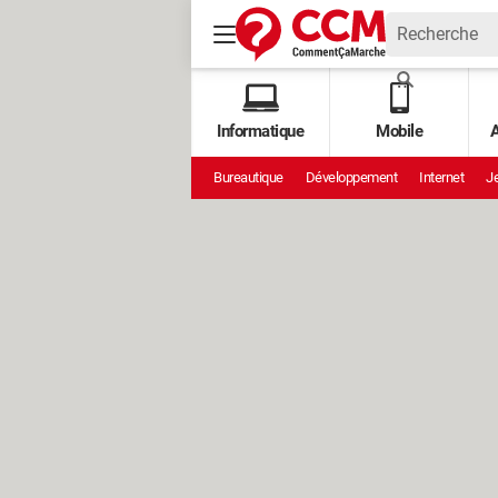
Informatique
Mobile
A
Bureautique
Développement
Internet
Je