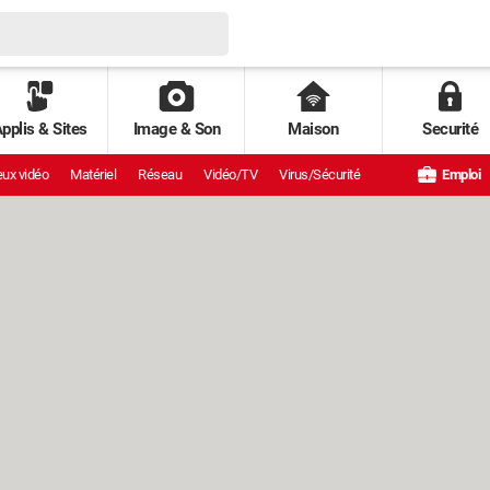
pplis & Sites
Image & Son
Maison
Securité
ux vidéo
Matériel
Réseau
Vidéo/TV
Virus/Sécurité
Emploi