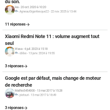
du son.
lea
-
20 oct. 2020 à 10:20
AgneauGigantesque22
-
22 nov. 2025 à 13:44
11 réponses
Xiaomi Redmi Note 11 : volume augment tout
seul
Wasa
-
6 juil. 2023 à 15:18
oblixx
-
13 janv. 2024 à 19:55
3 réponses
Google est par défaut, mais change de moteur
de recherche
Mathis5454000
-
13 mai 2017 à 15:28
pistouri
-
13 mai 2017 à 18:49
3 réponses