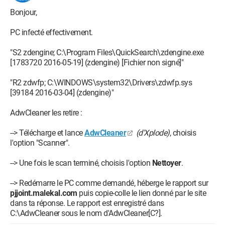
Bonjour,
PC infecté effectivement.
"S2 zdengine; C:\Program Files\QuickSearch\zdengine.exe
[1783720 2016-05-19] (zdengine) [Fichier non signé]"
"R2 zdwfp; C:\WINDOWS\system32\Drivers\zdwfp.sys
[39184 2016-03-04] (zdengine)"
AdwCleaner les retire :
--> Télécharge et lance
AdwCleaner
(d'Xplode)
, choisis
l'option "Scanner".
--> Une fois le scan terminé, choisis l'option
Nettoyer
.
--> Redémarre le PC comme demandé, héberge le rapport sur
pjjoint.malekal.com
puis copie-colle le lien donné par le site
dans ta réponse. Le rapport est enregistré dans
C:\AdwCleaner sous le nom d'AdwCleaner[C?].