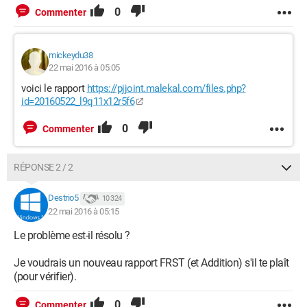
0
Commenter
mickeydu38
22 mai 2016 à 05:05
voici le rapport
https://pjjoint.malekal.com/files.php?
id=20160522_l9q11x12r5f6
0
Commenter
RÉPONSE 2 / 2
Destrio5
10 324
22 mai 2016 à 05:15
Le problème est-il résolu ?
Je voudrais un nouveau rapport FRST (et Addition) s'il te plaît
(pour vérifier).
0
Commenter