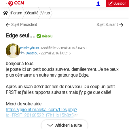
Question
Forum
Sécurité
Virus
Sujet Précédent
Sujet Suivant
Edge seul....
Résolu
mickeydu38
-
Modifié le 22 mai 2016 à 04:50
Destrio5
-
22 mai 2016 à 05:15
bonjour à tous
je poste ici un petit soucis survenu dernièrement. Je ne peux
plus démarrer un autre navigateur que Edge.
Après un scan defender rien de nouveau. Du coup un petit
FRST et j'ai les rapports suivants mais j'y pige que dalle!
Merci de votre aide!
https://pjjoint.malekal.com/files.php?
id=FRST_20160522_f7h11x15b8z5
Afficher la suite
https://pjjoint.malekal.com/files.php?