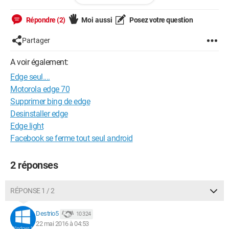
id=20160522_l137g1315h11
https://pjjoint.malekal.com/files.php?
Répondre (2)
Moi aussi
Posez votre question
id=20160522_n7i14n6b5p11
Partager
A voir également:
Edge seul....
Motorola edge 70
Supprimer bing de edge
Desinstaller edge
Edge light
Facebook se ferme tout seul android
2 réponses
RÉPONSE 1 / 2
Destrio5
10 324
22 mai 2016 à 04:53